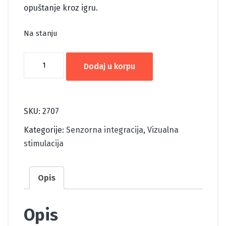
opuštanje kroz igru.
Na stanju
KINETIČKI
Dodaj u korpu
PIJESAK
-
CRVENI
SKU:
2707
količina
Kategorije:
Senzorna integracija
,
Vizualna
stimulacija
Opis
Opis