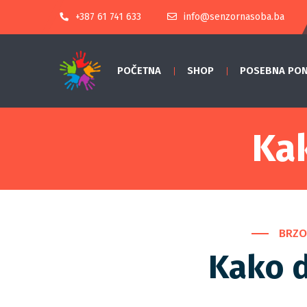
+387 61 741 633
info@senzornasoba.ba
POČETNA
SHOP
POSEBNA PO
Ka
BRZO
Kako 