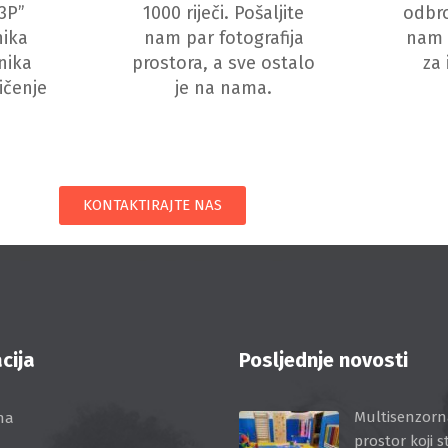
3P”
1000 riječi. Pošaljite
odbro
nika
nam par fotografija
nam 
nika
prostora, a sve ostalo
za 
ičenje
je na nama.
KONTAKTIRAJTE NAS
cija
Posljednje novosti
Multisenzorn
na
prostor koji s