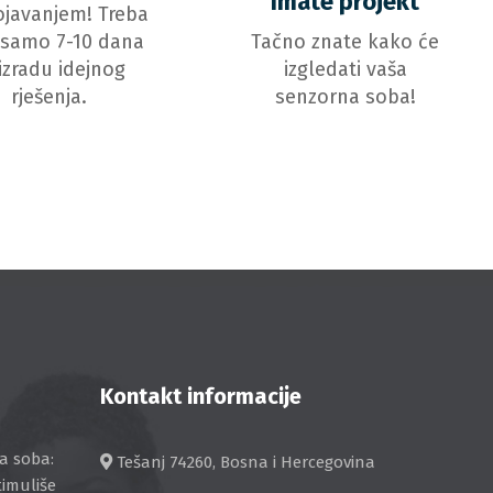
Imate projekt
javanjem! Treba
samo 7-10 dana
Tačno znate kako će
izradu idejnog
izgledati vaša
rješenja.
senzorna soba!
Kontakt informacije
a soba:
Tešanj 74260, Bosna i Hercegovina
timuliše