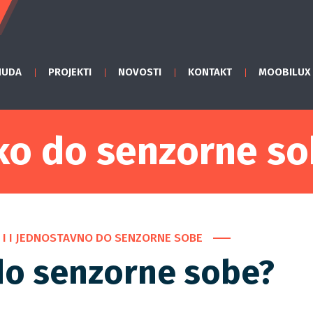
NUDA
PROJEKTI
NOVOSTI
KONTAKT
MOOBILUX
ko do senzorne so
 I I JEDNOSTAVNO DO SENZORNE SOBE
do senzorne sobe?