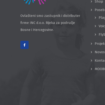
Shop
Poseb
Ovlašteni smo zastupnik i distributer
Pla
firme INC d.o.o. Rijeka za područje
Voi
Bosne i Hercegovine.
Fly
Projek
Novos
Konta
MOOB