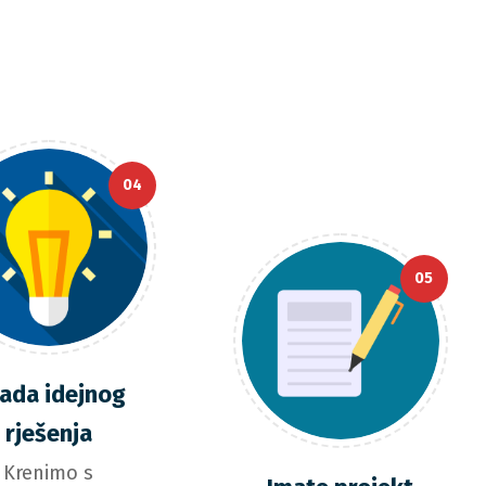
04
05
rada idejnog
rješenja
Krenimo s