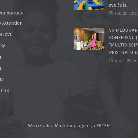
sva čula
na ponuda
feb 26, 202
y Attention
VII MEĐUNA
ceToys
KONFERENCIJ
“MULTIDISCI
Sky
PRISTUPI U 
ti
dec 1, 2024
ti
kt
ILUX
Web izradila
Marketing agencija EBTEH