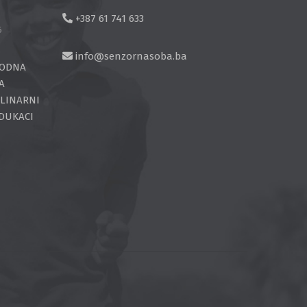
+387 61 741 633
6
info@senzornasoba.ba
RODNA
A
PLINARNI
EDUKACI