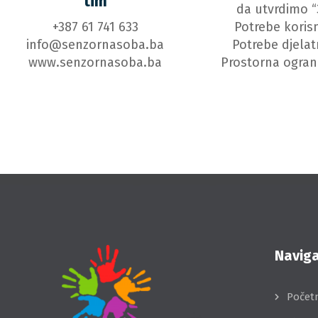
tim
da utvrdimo “
+387 61 741 633
Potrebe koris
info@senzornasoba.ba
Potrebe djelat
www.senzornasoba.ba
Prostorna ogran
Naviga
Počet