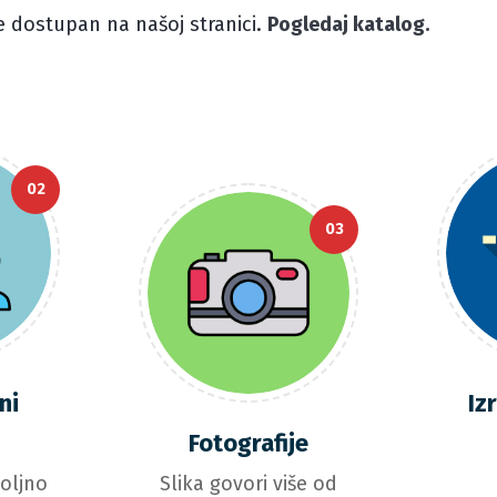
e dostupan na našoj stranici.
Pogledaj katalog.
02
03
ni
Iz
r
Fotografije
voljno
Slika govori više od