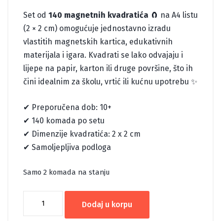
Set od
140 magnetnih kvadratića
🧲 na A4 listu
(2 × 2 cm) omogućuje jednostavno izradu
vlastitih magnetskih kartica, edukativnih
materijala i igara. Kvadrati se lako odvajaju i
lijepe na papir, karton ili druge površine, što ih
čini idealnim za školu, vrtić ili kućnu upotrebu ✨
✔ Preporučena dob: 10+
✔ 140 komada po setu
✔ Dimenzije kvadratića: 2 x 2 cm
✔ Samoljepljiva podloga
Samo 2 komada na stanju
MAGNETNI
Dodaj u korpu
KVADRATIĆI