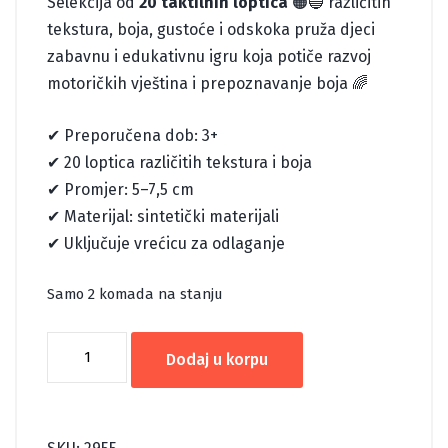
Selekcija od
20 taktilnih loptica
🟠🔵 različitih
tekstura, boja, gustoće i odskoka pruža djeci
zabavnu i edukativnu igru koja potiče razvoj
motoričkih vještina i prepoznavanje boja 🌈
✔ Preporučena dob: 3+
✔ 20 loptica različitih tekstura i boja
✔ Promjer: 5–7,5 cm
✔ Materijal: sintetički materijali
✔ Uključuje vrećicu za odlaganje
Samo 2 komada na stanju
SENZORNI
Dodaj u korpu
SET
LOPTICE
količina