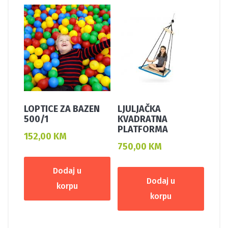
LOPTICE ZA BAZEN
LJULJAČKA
500/1
KVADRATNA
PLATFORMA
152,00
KM
750,00
KM
Dodaj u
Dodaj u
korpu
korpu