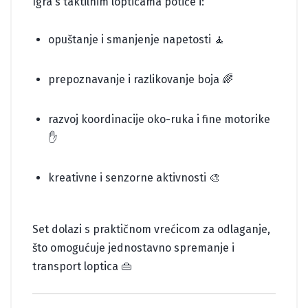
Igra s taktilnim lopticama potiče i:
opuštanje i smanjenje napetosti 🧘
prepoznavanje i razlikovanje boja 🌈
razvoj koordinacije oko-ruka i fine motorike
✋
kreativne i senzorne aktivnosti 🎨
Set dolazi s praktičnom vrećicom za odlaganje,
što omogućuje jednostavno spremanje i
transport loptica 👜