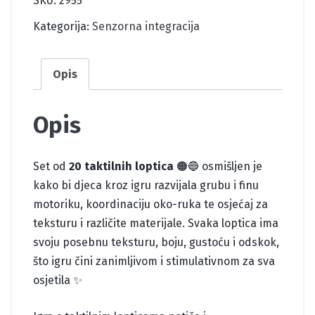
SKU:
2955
Kategorija:
Senzorna integracija
Opis
Opis
Set od
20 taktilnih loptica
🟠🔵 osmišljen je
kako bi djeca kroz igru razvijala grubu i finu
motoriku, koordinaciju oko-ruka te osjećaj za
teksturu i različite materijale. Svaka loptica ima
svoju posebnu teksturu, boju, gustoću i odskok,
što igru čini zanimljivom i stimulativnom za sva
osjetila ✨