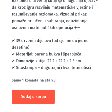
Razlomci u drvenoj kutiji 📚 omogućuju djeci 7+
da kroz igru razvijaju matematičke vještine i
razumijevanje razlomaka. Vizualni prikaz
pomaže pri učenju sabiranja, oduzimanja i
osnovnih matematičkih operacija ➕➖
✔ 39 drvenih dijelova (od cjeline do jedne
desetine)
✔ Materijal: parena bukva i šperploča
✔ Dimenzije kutije: 22,2 × 22,2 × 2,5 cm
✔ Sitoštampa – dugotrajni i kvalitetni otisci
Samo 1 komada na stanju
RAZLOMCI
Dodaj u korpu
U
KUTIJI