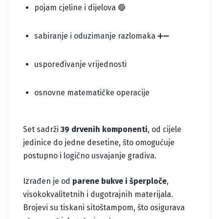
pojam cjeline i dijelova 🔵
sabiranje i oduzimanje razlomaka ➕➖
uspoređivanje vrijednosti
osnovne matematičke operacije
Set sadrži
39 drvenih komponenti
, od cijele
jedinice do jedne desetine, što omogućuje
postupno i logično usvajanje gradiva.
Izrađen je od
parene bukve i šperploče
,
visokokvalitetnih i dugotrajnih materijala.
Brojevi su tiskani sitoštampom, što osigurava