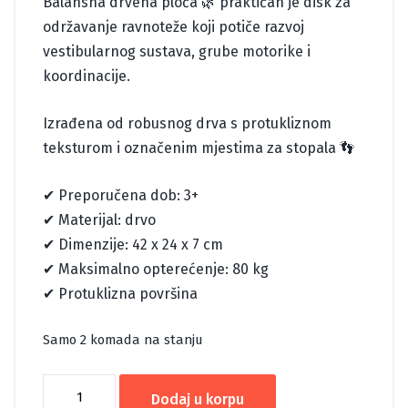
Balansna drvena ploča 🌿 praktičan je disk za
održavanje ravnoteže koji potiče razvoj
vestibularnog sustava, grube motorike i
koordinacije.
Izrađena od robusnog drva s protukliznom
teksturom i označenim mjestima za stopala 👣
✔ Preporučena dob: 3+
✔ Materijal: drvo
✔ Dimenzije: 42 x 24 x 7 cm
✔ Maksimalno opterećenje: 80 kg
✔ Protuklizna površina
Samo 2 komada na stanju
BALANS
Dodaj u korpu