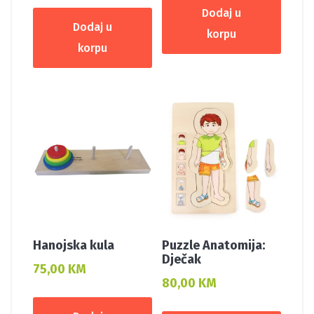
Dodaj u
Dodaj u
korpu
korpu
Hanojska kula
Puzzle Anatomija:
Dječak
75,00
KM
80,00
KM