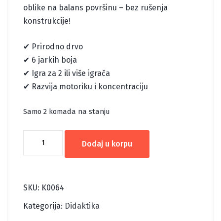
oblike na balans površinu – bez rušenja
konstrukcije!
✔ Prirodno drvo
✔ 6 jarkih boja
✔ Igra za 2 ili više igrača
✔ Razvija motoriku i koncentraciju
Samo 2 komada na stanju
BALANS
Dodaj u korpu
POLUKUGLA
količina
SKU:
K0064
Kategorija:
Didaktika