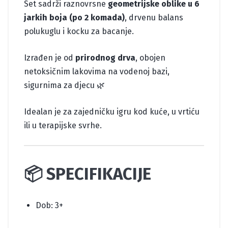
Set sadrži raznovrsne
geometrijske oblike u 6
jarkih boja (po 2 komada)
, drvenu balans
polukuglu i kocku za bacanje.
Izrađen je od
prirodnog drva
, obojen
netoksičnim lakovima na vodenoj bazi,
sigurnima za djecu 🌿
Idealan je za zajedničku igru kod kuće, u vrtiću
ili u terapijske svrhe.
📦 SPECIFIKACIJE
Dob: 3+