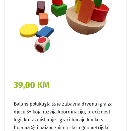
39,00
KM
Balans polukugla ⚖️ je zabavna drvena igra za
djecu 3+ koja razvija koordinaciju, preciznost i
logičko razmišljanje. Igrači bacaju kocku s
bojama 🎲 i naizmjenično slažu geometrijske