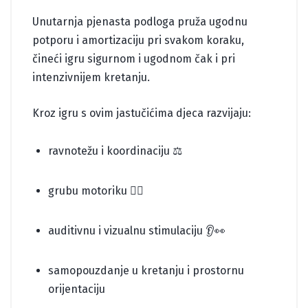
Unutarnja pjenasta podloga pruža ugodnu
potporu i amortizaciju pri svakom koraku,
čineći igru sigurnom i ugodnom čak i pri
intenzivnijem kretanju.
Kroz igru s ovim jastučićima djeca razvijaju:
ravnotežu i koordinaciju ⚖️
grubu motoriku 🏃‍♂️
auditivnu i vizualnu stimulaciju 👂👀
samopouzdanje u kretanju i prostornu
orijentaciju