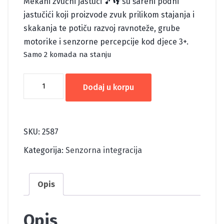
Mekani zvučni jastuci 🎵👣 su šareni podni
jastučići koji proizvode zvuk prilikom stajanja i
skakanja te potiču razvoj ravnoteže, grube
motorike i senzorne percepcije kod djece 3+.
Samo 2 komada na stanju
MEKANI
Dodaj u korpu
ZVUČNI
JASTUČIĆI
količina
SKU:
2587
Kategorija:
Senzorna integracija
Opis
Opis