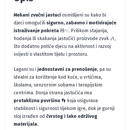
Mekani zvučni jastuci
osmišljeni su kako bi
djeci omogućili
sigurno, zabavno i motivirajuće
istraživanje pokreta
🧸✨. Prilikom stajanja,
hodanja ili skakanja jastučići proizvode zvuk 🎶,
što dodatno potiče djecu na aktivnost i razvoj
svijesti o vlastitom tijelu i prostoru.
Lagani su i
jednostavni za prenošenje
, pa su
idealni za korištenje kod kuće, u vrtićima,
školama, senzornim sobama i terapijskim
centrima. Donja strana jastučića ima
protukliznu površinu
👣 koja osigurava
stabilnost i sigurnost tijekom igre, dok je gornji
sloj izrađen od
čvrstog i lako održivog
materijala
.