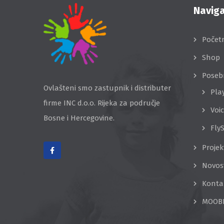
Naviga
Počet
Shop
Poseb
Ovlašteni smo zastupnik i distributer
Pla
firme INC d.o.o. Rijeka za područje
Voi
Bosne i Hercegovine.
Fly
Projek
Novos
Konta
MOOB