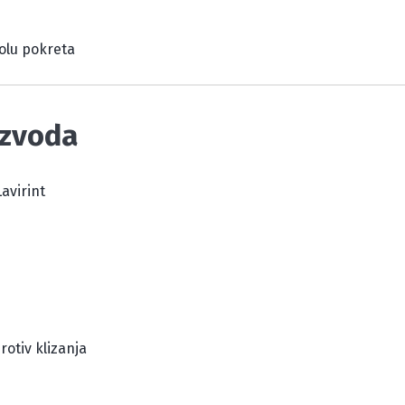
rolu pokreta
izvoda
avirint
rotiv klizanja