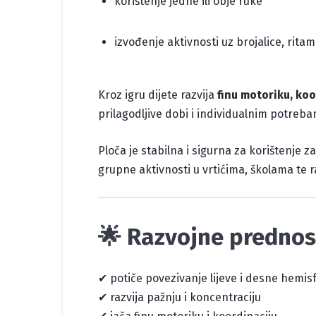
korištenje jedne ili obje ruke
izvođenje aktivnosti uz brojalice, ritam
Kroz igru dijete razvija
finu motoriku, koo
prilagodljive dobi i individualnim potreb
Ploča je stabilna i sigurna za korištenje z
grupne aktivnosti u vrtićima, školama te 
🌟 Razvojne prednos
✔ potiče povezivanje lijeve i desne hemis
✔ razvija pažnju i koncentraciju