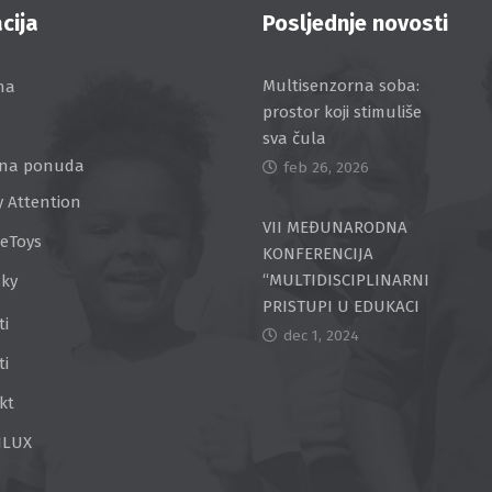
cija
Posljednje novosti
Multisenzorna soba:
na
prostor koji stimuliše
sva čula
na ponuda
feb 26, 2026
y Attention
VII MEĐUNARODNA
ceToys
KONFERENCIJA
“MULTIDISCIPLINARNI
Sky
PRISTUPI U EDUKACI
ti
dec 1, 2024
ti
kt
ILUX