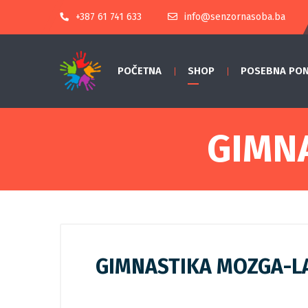
+387 61 741 633
info@senzornasoba.ba
POČETNA
SHOP
POSEBNA PO
GIMN
GIMNASTIKA MOZGA-L