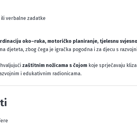
 ili verbalne zadatke
rdinaciju oko–ruka, motoričko planiranje, tjelesnu svjesno
ama djeteta, zbog čega je igračka pogodna i za djecu s razvo
ahvaljujući
zaštitnim nožicama s čojom
koje sprječavaju klizan
razvojnim i edukativnim radionicama.
ti
fere