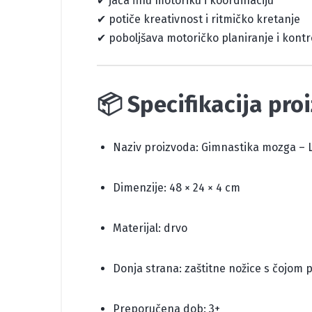
✔ jača finu motoriku i koordinaciju
✔ potiče kreativnost i ritmičko kretanje
✔ poboljšava motoričko planiranje i kont
📦 Specifikacija pro
Naziv proizvoda: Gimnastika mozga – L
Dimenzije: 48 × 24 × 4 cm
Materijal: drvo
Donja strana: zaštitne nožice s čojom p
Preporučena dob: 3+