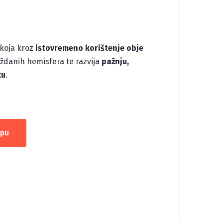
 koja kroz
istovremeno korištenje obje
ždanih hemisfera te razvija
pažnju,
ku
.
rpu