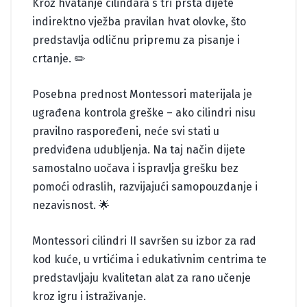
Kroz hvatanje cilindara s tri prsta dijete
indirektno vježba pravilan hvat olovke, što
predstavlja odličnu pripremu za pisanje i
crtanje. ✏️
Posebna prednost Montessori materijala je
ugrađena kontrola greške – ako cilindri nisu
pravilno raspoređeni, neće svi stati u
predviđena udubljenja. Na taj način dijete
samostalno uočava i ispravlja grešku bez
pomoći odraslih, razvijajući samopouzdanje i
nezavisnost. 🌟
Montessori cilindri II savršen su izbor za rad
kod kuće, u vrtićima i edukativnim centrima te
predstavljaju kvalitetan alat za rano učenje
kroz igru i istraživanje.