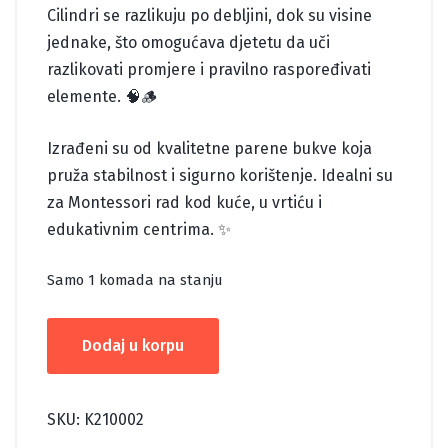
Cilindri se razlikuju po debljini, dok su visine
jednake, što omogućava djetetu da uči
razlikovati promjere i pravilno raspoređivati
elemente. 🧠🪵
Izrađeni su od kvalitetne parene bukve koja
pruža stabilnost i sigurno korištenje. Idealni su
za Montessori rad kod kuće, u vrtiću i
edukativnim centrima. ✨
Samo 1 komada na stanju
MONTESSORI
Dodaj u korpu
CILINDRI
količina
SKU:
K210002