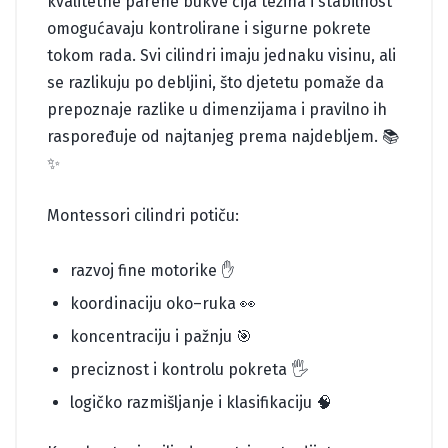
kvalitetne parene bukve čija težina i stabilnost
omogućavaju kontrolirane i sigurne pokrete
tokom rada. Svi cilindri imaju jednaku visinu, ali
se razlikuju po debljini, što djetetu pomaže da
prepoznaje razlike u dimenzijama i pravilno ih
raspoređuje od najtanjeg prema najdebljem. 📚
✨
Montessori cilindri potiču:
razvoj fine motorike ✋
koordinaciju oko–ruka 👀
koncentraciju i pažnju 🎯
preciznost i kontrolu pokreta 🖐️
logičko razmišljanje i klasifikaciju 🧠