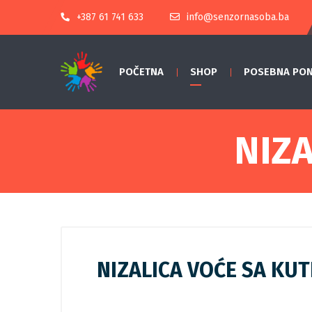
+387 61 741 633
info@senzornasoba.ba
POČETNA
SHOP
POSEBNA PO
NIZA
NIZALICA VOĆE SA KUT