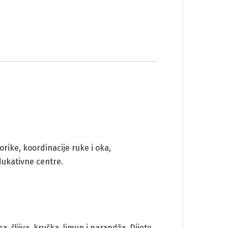
orike, koordinacije ruke i oka,
edukativne centre.
a, šljiva, kruška, limun i narandža. Dijete