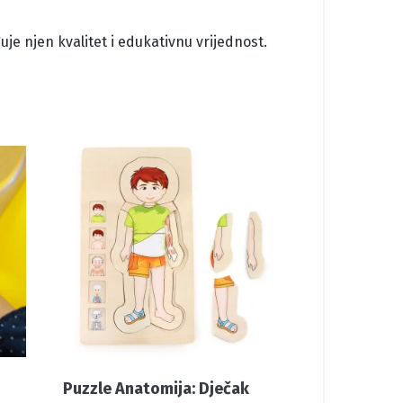
đuje njen kvalitet i edukativnu vrijednost.
Puzzle Anatomija: Dječak