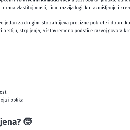
rema vlastitoj mašti, čime razvija logičko razmišljanje i krea
ve jedan za drugim, što zahtijeva precizne pokrete i dobru ko
i prstiju, strpljenja, a istovremeno podstiče razvoj govora kr
ost
oja i oblika
njena? 🧒