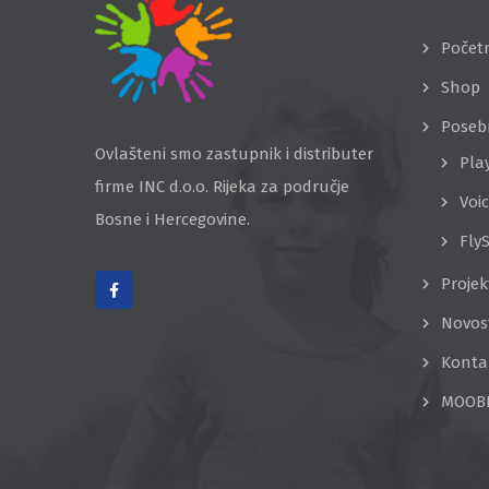
Počet
Shop
Poseb
Ovlašteni smo zastupnik i distributer
Pla
firme INC d.o.o. Rijeka za područje
Voi
Bosne i Hercegovine.
Fly
Projek
Novos
Konta
MOOB