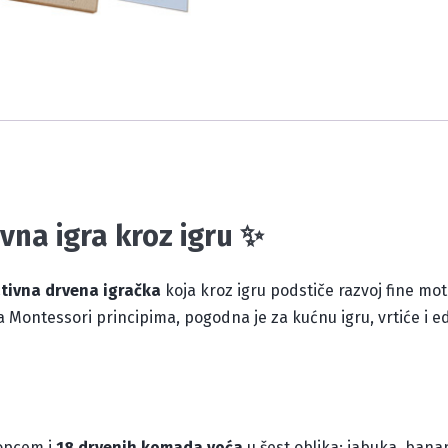
vna igra kroz igru ✨
tivna drvena igračka
koja kroz igru podstiče razvoj fine mot
na Montessori principima, pogodna je za kućnu igru, vrtiće i 
nopcem i
18 drvenih komada voća
u šest oblika: jabuka, banan