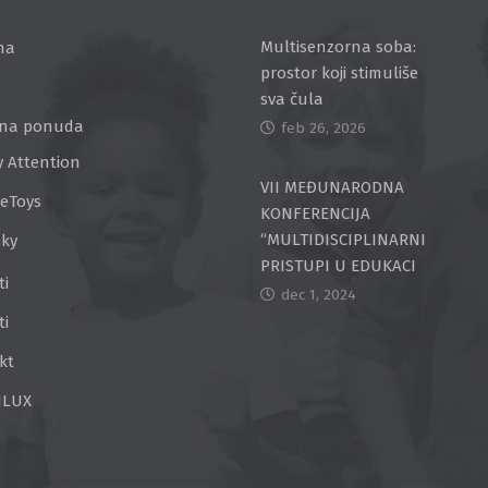
Multisenzorna soba:
na
prostor koji stimuliše
sva čula
na ponuda
feb 26, 2026
y Attention
VII MEĐUNARODNA
ceToys
KONFERENCIJA
“MULTIDISCIPLINARNI
Sky
PRISTUPI U EDUKACI
ti
dec 1, 2024
ti
kt
ILUX