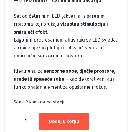
🐠✨
LED tubice – set od 4 mini akvarija
Set od četiri mini LED „akvarija“ s šarenim
ribicama koji pružaju
vizualnu stimulaciju i
smirujući efekt
.
Laganim protresanjem aktiviraju se LED svjetla,
a ribice nježno plutaju i „plivaju“, stvarajući
umirujuću, senzornu atmosferu.
Idealne su za
senzorne sobe, dječje prostore,
urede ili spavaće sobe
– kao dekorativan, ali i
funkcionalan element za opuštanje i fokus.
Samo 2 komada na stanju
TEKUĆE
Dodaj u korpu
LED