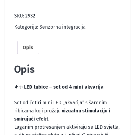
TUBICE-
SET
SKU:
2932
OD
4
Kategorija:
Senzorna integracija
količina
Opis
Opis
🐠✨
LED tubice – set od 4 mini akvarija
Set od četiri mini LED „akvarija“ s šarenim
ribicama koji pružaju
vizualnu stimulaciju i
smirujući efekt
.
Laganim protresanjem aktiviraju se LED svjetla,