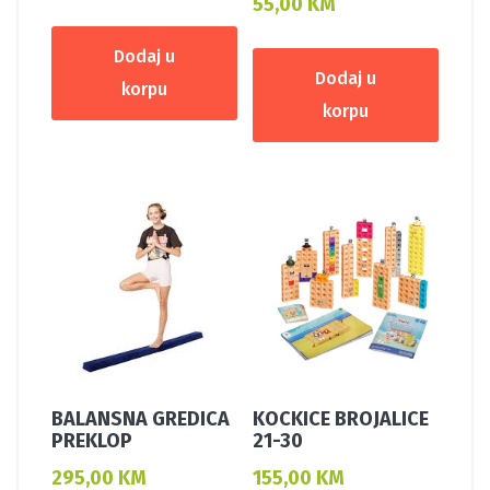
55,00
KM
Dodaj u
Dodaj u
korpu
korpu
BALANSNA GREDICA
KOCKICE BROJALICE
PREKLOP
21-30
295,00
KM
155,00
KM