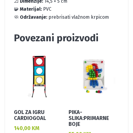
📐
Dimenzije:
14,5 × 5 cm
🧩
Materijal:
PVC
🧼
Održavanje:
prebrisati vlažnom krpicom
Povezani proizvodi
GOL ZA IGRU
PIKA-
CARDIOGOAL
SLIKA:PRIMARNE
BOJE
140,00
KM