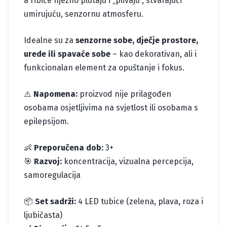
a ribice nježno plutaju i „plivaju“, stvarajući
umirujuću, senzornu atmosferu.
Idealne su za
senzorne sobe, dječje prostore,
urede ili spavaće sobe
– kao dekorativan, ali i
funkcionalan element za opuštanje i fokus.
⚠️
Napomena:
proizvod nije prilagođen
osobama osjetljivima na svjetlost ili osobama s
epilepsijom.
👶
Preporučena dob:
3+
🎯
Razvoj:
koncentracija, vizualna percepcija,
samoregulacija
📦
Set sadrži:
4 LED tubice (zelena, plava, roza i
ljubičasta)