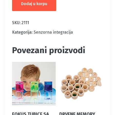
Dodaj u korpu
KVADRATIĆI
količina
SKU:
2111
Kategorija:
Senzorna integracija
Povezani proizvodi
FOKUS TUBICE SA
DRVENE MEMORY