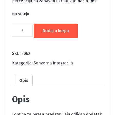
percepciju na zabavan i kreativan način. 🧠✨
Na stanju
LOPTICE
Dodaj u korpu
ZA
BAZEN
500/1
SKU:
2062
količina
Kategorija:
Senzorna integracija
Opis
Opis
Loptice za bazen predstavljaju odličan dodatak