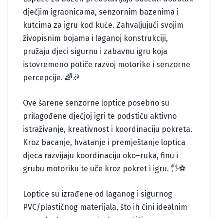
dječjim igraonicama, senzornim bazenima i
kutcima za igru kod kuće. Zahvaljujući svojim
živopisnim bojama i laganoj konstrukciji,
pružaju djeci sigurnu i zabavnu igru koja
istovremeno potiče razvoj motorike i senzorne
percepcije. 🌈🎉
Ove šarene senzorne loptice posebno su
prilagođene dječjoj igri te podstiču aktivno
istraživanje, kreativnost i koordinaciju pokreta.
Kroz bacanje, hvatanje i premještanje loptica
djeca razvijaju koordinaciju oko–ruka, finu i
grubu motoriku te uče kroz pokret i igru. 🖐️⚽
Loptice su izrađene od laganog i sigurnog
PVC/plastičnog materijala, što ih čini idealnim