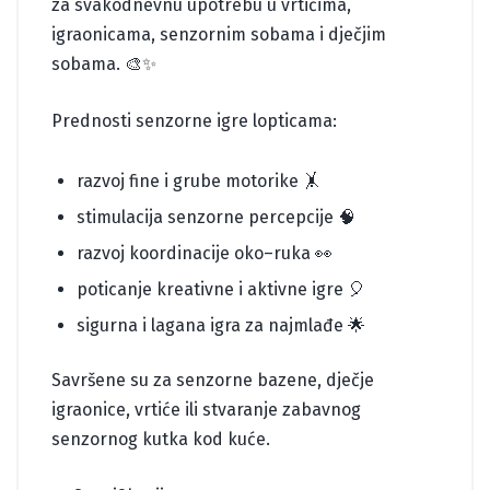
za svakodnevnu upotrebu u vrtićima,
igraonicama, senzornim sobama i dječjim
sobama. 🎨✨
Prednosti senzorne igre lopticama:
razvoj fine i grube motorike 🤸
stimulacija senzorne percepcije 🧠
razvoj koordinacije oko–ruka 👀
poticanje kreativne i aktivne igre 🎈
sigurna i lagana igra za najmlađe 🌟
Savršene su za senzorne bazene, dječje
igraonice, vrtiće ili stvaranje zabavnog
senzornog kutka kod kuće.