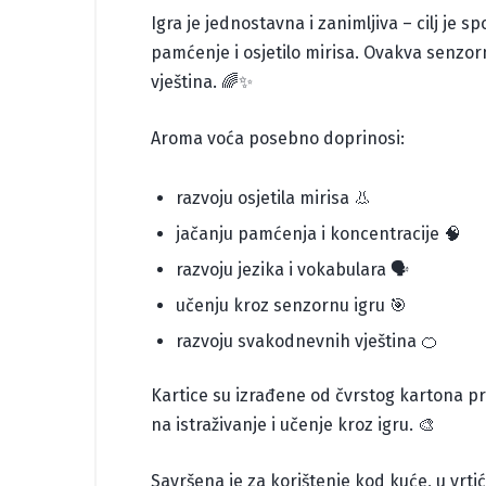
Igra je jednostavna i zanimljiva – cilj je
pamćenje i osjetilo mirisa. Ovakva senzor
vještina. 🌈✨
Aroma voća posebno doprinosi:
razvoju osjetila mirisa 👃
jačanju pamćenja i koncentracije 🧠
razvoju jezika i vokabulara 🗣️
učenju kroz senzornu igru 🎯
razvoju svakodnevnih vještina 🍊
Kartice su izrađene od čvrstog kartona pr
na istraživanje i učenje kroz igru. 🎨
Savršena je za korištenje kod kuće, u vrt