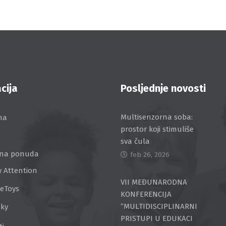
cija
Posljednje novosti
Multisenzorna soba:
na
prostor koji stimuliše
sva čula
na ponuda
feb 26, 2026
y Attention
VII MEĐUNARODNA
ceToys
KONFERENCIJA
“MULTIDISCIPLINARNI
Sky
PRISTUPI U EDUKACI