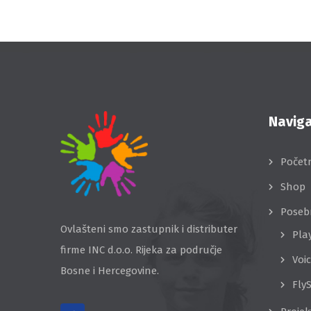
Naviga
Počet
Shop
Poseb
Ovlašteni smo zastupnik i distributer
Pla
firme INC d.o.o. Rijeka za područje
Voi
Bosne i Hercegovine.
Fly