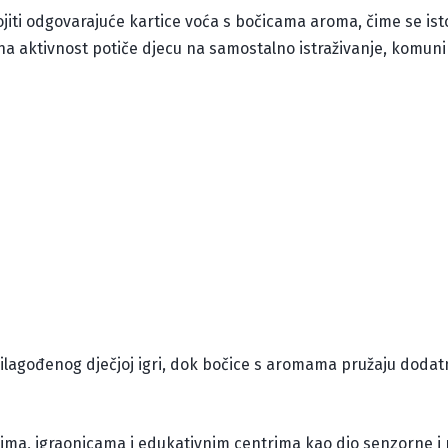
 spojiti odgovarajuće kartice voća s bočicama aroma, čime se is
na aktivnost potiče djecu na samostalno istraživanje, komunik
ilagođenog dječjoj igri, dok bočice s aromama pružaju dodat
ićima, igraonicama i edukativnim centrima kao dio senzorne i 