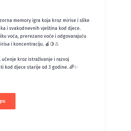
orna memory igra koja kroz mirise i slike
ika i svakodnevnih vještina kod djece.
sliku voća, prerezano voće i odgovarajuću
irisa i koncentraciju. 🍎🍋👃
 učenje kroz istraživanje i razvoj
i kod djece starije od 3 godine. 🌈✨
rpu