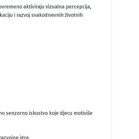
tovremeno aktiviraju vizualna percepcija,
aciju i razvoj svakodnevnih životnih
no senzorno iskustvo koje djecu motiviše
razvojne igre.