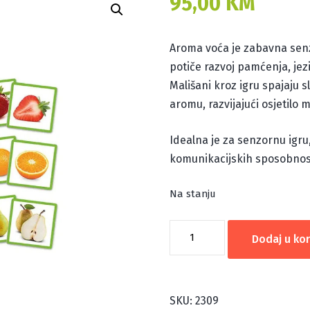
95,00
KM
Aroma voća je zabavna senz
potiče razvoj pamćenja, jez
Mališani kroz igru spajaju 
aromu, razvijajući osjetilo m
Idealna je za senzornu igru,
komunikacijskih sposobnost
Na stanju
MEMORY:
Dodaj u ko
AROMA
VOĆA
količina
SKU:
2309