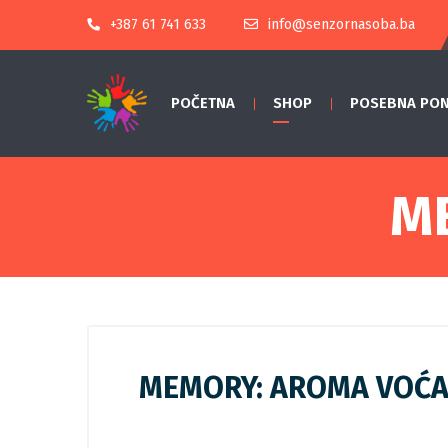
+387 61 741 633
info@senzornasoba.ba
POČETNA
SHOP
POSEBNA PO
M
MEMORY: AROMA VOĆ