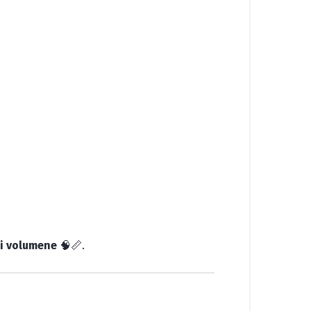
 i volumene
🧠📏.