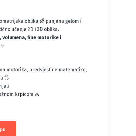
metrijska oblika 🌈 punjena gelom i
ično učenje 2D i 3D oblika.
, volumena, fine motorike i
✨
fina motorika, predvještine matematike,
a 🖐️
ijali
lažnom krpicom 🧽
rpu