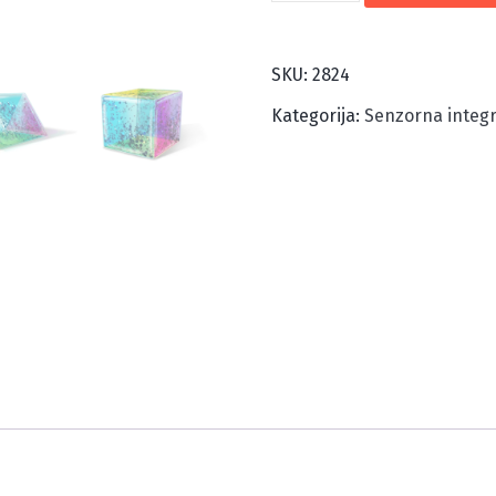
GEOMETRIJSKI
OBLICI
SKU:
2824
količina
Kategorija:
Senzorna integr