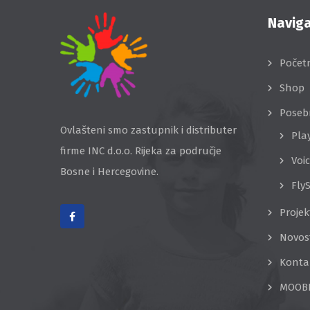
Naviga
Počet
Shop
Poseb
Ovlašteni smo zastupnik i distributer
Pla
firme INC d.o.o. Rijeka za područje
Voi
Bosne i Hercegovine.
Fly
Projek
Novos
Konta
MOOB