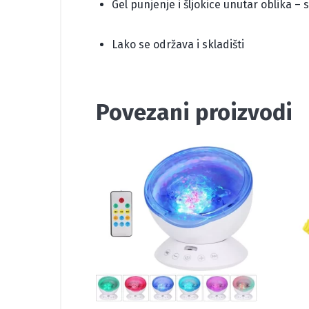
Gel punjenje i šljokice unutar oblika –
Lako se održava i skladišti
Povezani proizvodi