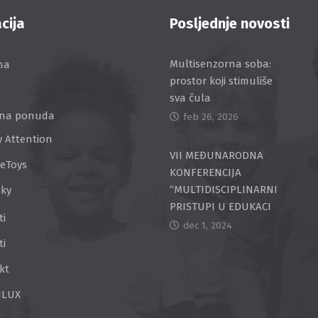
cija
Posljednje novosti
Multisenzorna soba:
na
prostor koji stimuliše
sva čula
na ponuda
feb 26, 2026
y Attention
VII MEĐUNARODNA
ceToys
KONFERENCIJA
“MULTIDISCIPLINARNI
Sky
PRISTUPI U EDUKACI
ti
dec 1, 2024
ti
kt
ILUX