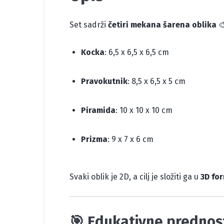
Set sadrži
četiri mekana šarena oblika

Kocka
: 6,5 x 6,5 x 6,5 cm
Pravokutnik
: 8,5 x 6,5 x 5 cm
Piramida
: 10 x 10 x 10 cm
Prizma
: 9 x 7 x 6 cm
Svaki oblik je 2D, a cilj je složiti ga u
3D fo
🎯 Edukativne prednos