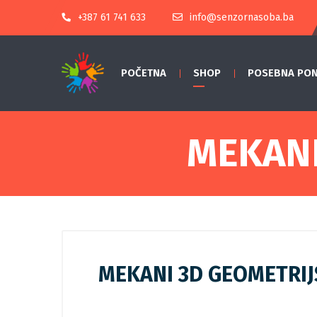
+387 61 741 633
info@senzornasoba.ba
POČETNA
SHOP
POSEBNA PO
MEKANI
MEKANI 3D GEOMETRIJS