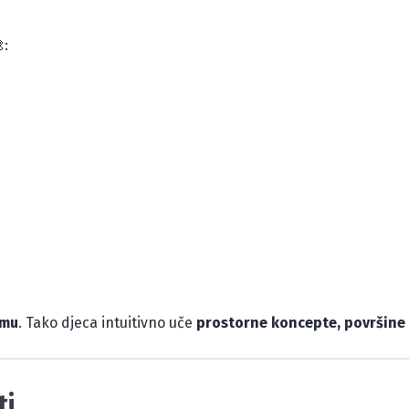
:
rmu
. Tako djeca intuitivno uče
prostorne koncepte, površine
ti