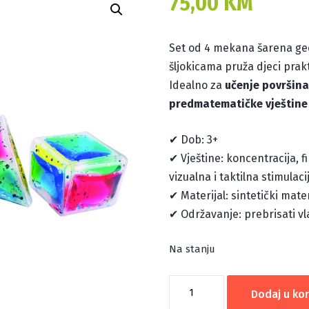
75,00
KM
Set od 4 mekana šarena geo
šljokicama pruža djeci prakt
Idealno za
učenje površina
predmatematičke vještine
✔ Dob: 3+
✔ Vještine: koncentracija, 
vizualna i taktilna stimulacij
✔ Materijal: sintetički mater
✔ Održavanje: prebrisati v
Na stanju
MEKANI
Dodaj u ko
3D