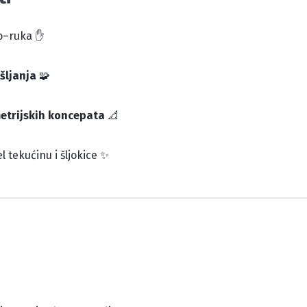
ko–ruka ✋
šljanja
🧩
etrijskih koncepata
📐
l tekućinu i šljokice ✨