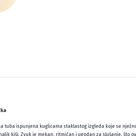
čka
 tuba ispunjena kuglicama staklastog izgleda koje se nježno
 nalik kiši. Zvuk je mekan, ritmičan i ugodan za slušanje, što o