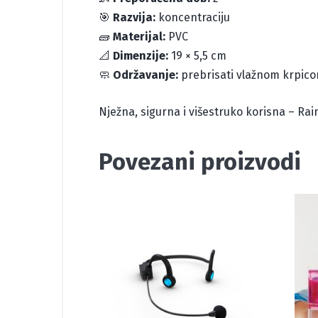
🎯
Razvija:
koncentraciju
🧱
Materijal:
PVC
📐
Dimenzije:
19 × 5,5 cm
🧼
Održavanje:
prebrisati vlažnom krpic
Nježna, sigurna i višestruko korisna – Rai
Povezani proizvodi