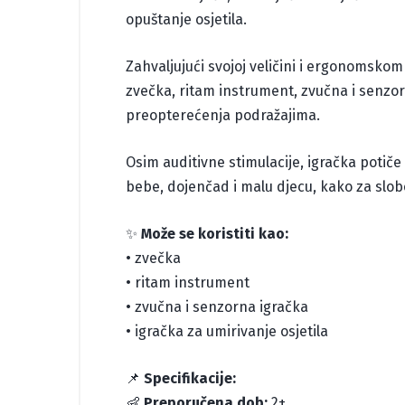
opuštanje osjetila.
Zahvaljujući svojoj veličini i ergonomskom
zvečka, ritam instrument, zvučna i senzor
preopterećenja podražajima.
Osim auditivne stimulacije, igračka potiče
bebe, dojenčad i malu djecu, kako za slobo
✨
Može se koristiti kao:
• zvečka
• ritam instrument
• zvučna i senzorna igračka
• igračka za umirivanje osjetila
📌
Specifikacije:
👶
Preporučena dob:
2+