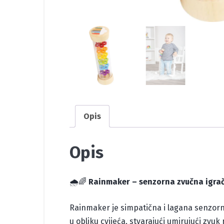
Opis
Opis
🌧️🌈
Rainmaker – senzorna zvučna igra
Rainmaker je simpatična i lagana senzorna
u obliku cvijeća, stvarajući umirujući zvuk