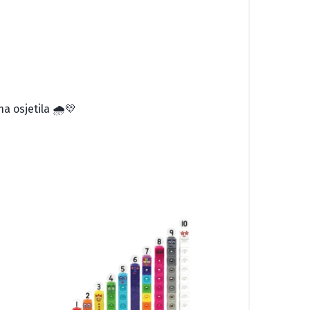
a osjetila 🌧️💛