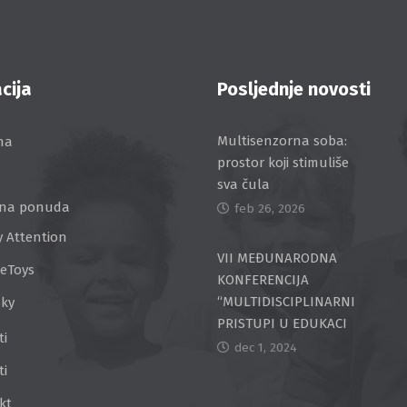
cija
Posljednje novosti
Multisenzorna soba:
na
prostor koji stimuliše
sva čula
na ponuda
feb 26, 2026
y Attention
VII MEĐUNARODNA
ceToys
KONFERENCIJA
“MULTIDISCIPLINARNI
Sky
PRISTUPI U EDUKACI
ti
dec 1, 2024
ti
kt