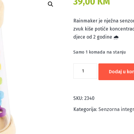
39,00
KM
Rainmaker je nježna senzor
zvuk kiše potiče koncentraci
djece od 2 godine 🌧️
Samo 1 komada na stanju
Rainmaker
Dodaj u ko
količina
SKU:
2340
Kategorija:
Senzorna integr