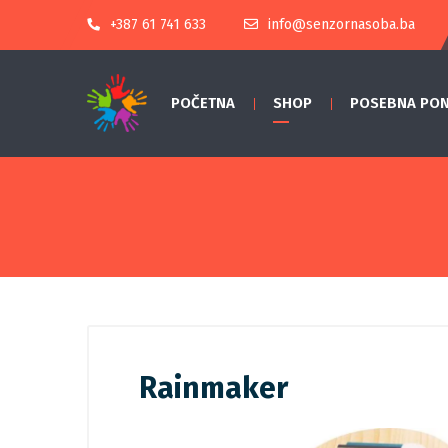
+387 61 741 633
info@senzornasoba.ba
POČETNA
SHOP
POSEBNA PO
Rainmaker