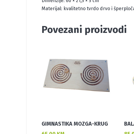
Dimenzije: 60 × 21,5 × 5 cm
Materijal: kvalitetno tvrdo drvo i šperploč
Povezani proizvodi
GIMNASTIKA MOZGA-KRUG
BAL
65,00
KM
85,