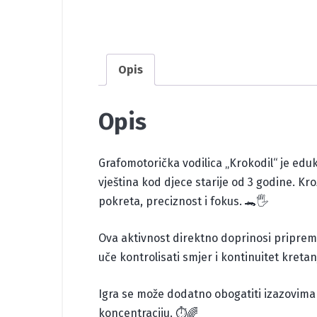
Opis
Opis
Grafomotorička vodilica „Krokodil“ je edu
vještina kod djece starije od 3 godine. K
pokreta, preciznost i fokus. 🐊🖐️
Ova aktivnost direktno doprinosi pripremi z
uče kontrolisati smjer i kontinuitet kretan
Igra se može dodatno obogatiti izazovima p
koncentraciju. ⏱️🌈