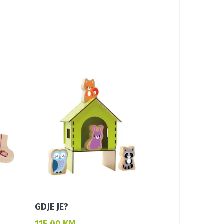
GDJE JE?
115,00
KM