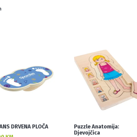
a
ANS DRVENA PLOČA
Puzzle Anatomija:
Djevojčica
00
KM