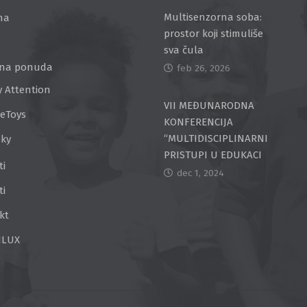
Multisenzorna soba:
na
prostor koji stimuliše
sva čula
na ponuda
feb 26, 2026
y Attention
VII MEĐUNARODNA
ceToys
KONFERENCIJA
“MULTIDISCIPLINARNI
Sky
PRISTUPI U EDUKACI
ti
dec 1, 2024
ti
kt
ILUX