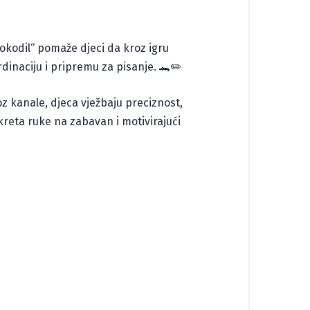
okodil“ pomaže djeci da kroz igru
rdinaciju i pripremu za pisanje. 🐊✏️
z kanale, djeca vježbaju preciznost,
kreta ruke na zabavan i motivirajući