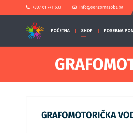
+387 61 741 633
info@senzornasoba.ba
POČETNA
SHOP
POSEBNA PO
GRAFOMOT
GRAFOMOTORIČKA VOD