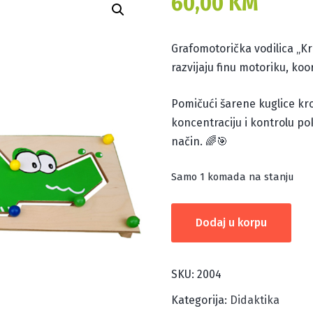
60,00
KM
Grafomotorička vodilica „Kr
razvijaju finu motoriku, koo
Pomičući šarene kuglice kro
koncentraciju i kontrolu po
način. 🌈🎯
Samo 1 komada na stanju
GRAFOMOTORIČKA
Dodaj u korpu
VODILICA
KROKODIL
količina
SKU:
2004
Kategorija:
Didaktika