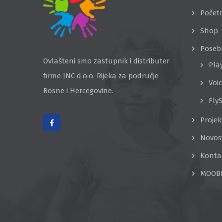
Počet
Shop
Poseb
Ovlašteni smo zastupnik i distributer
Pla
firme INC d.o.o. Rijeka za područje
Voi
Bosne i Hercegovine.
Fly
Projek
Novos
Konta
MOOB