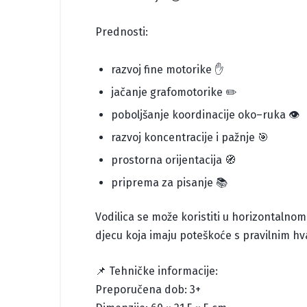
Prednosti:
razvoj fine motorike ✋
jačanje grafomotorike ✏️
poboljšanje koordinacije oko–ruka 👁️
razvoj koncentracije i pažnje 🎯
prostorna orijentacija 🧭
priprema za pisanje 📚
Vodilica se može koristiti u horizontalno
djecu koja imaju poteškoće s pravilnim hv
📌 Tehničke informacije:
Preporučena dob: 3+