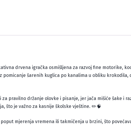
kativna drvena igračka osmišljena za razvoj fine motorike, ko
roz pomicanje šarenih kuglica po kanalima u obliku krokodila,
a pravilno držanje olovke i pisanje, jer jača mišiće šake i ra
ja, što je važno za kasnije školske vještine. ✏️🧠
oput mjerenja vremena ili takmičenja u brzini, što povećava m