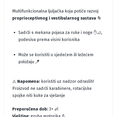
Multifunkcionalna ljuljačka koja potiče razvoj
proprioceptivnog i vestibularnog sustava
🌀
Sadrži 4 mekana pojasa za ruke i noge ✋🦶,
podesiva prema visini korisnika
Može se koristiti u sjedećem ili ležećem
položaju 🪁
⚠️
Napomena:
koristiti uz nadzor odraslih!
Proizvod ne sadrži karabinere, rotacijske
spojke niti kuke za vješanje
Preporučena dob:
3+ 👶
Vještine:
gruba motorika 💪