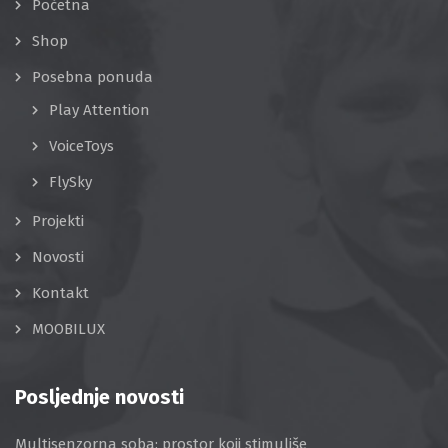
Početna
Shop
Posebna ponuda
Play Attention
VoiceToys
FlySky
Projekti
Novosti
Kontakt
MOOBILUX
Posljednje novosti
Multisenzorna soba: prostor koji stimuliše