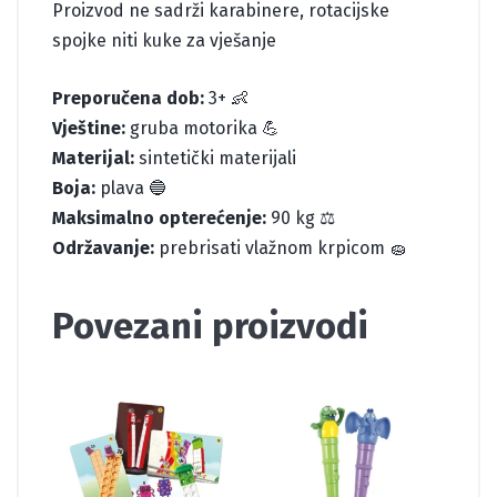
Proizvod ne sadrži karabinere, rotacijske
spojke niti kuke za vješanje
Preporučena dob:
3+ 👶
Vještine:
gruba motorika 💪
Materijal:
sintetički materijali
Boja:
plava 🔵
Maksimalno opterećenje:
90 kg ⚖️
Održavanje:
prebrisati vlažnom krpicom 🧽
Povezani proizvodi