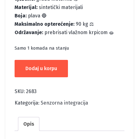
Materijal:
sintetički materijali
Boja:
plava 🔵
Maksimalno opterećenje:
90 kg ⚖️
Održavanje:
prebrisati vlažnom krpicom 🧽
Samo 1 komada na stanju
HELIKOPTER
Dodaj u korpu
LJULJAČKA
količina
SKU:
2683
Kategorija:
Senzorna integracija
Opis