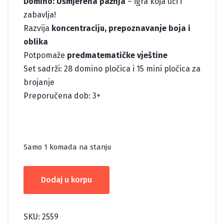
Domino: Usmjerena pažnja
– igra koja uči i
zabavlja!
Razvija
koncentraciju, prepoznavanje boja i
oblika
Potpomaže
predmatematičke vještine
Set sadrži: 28 domino pločica i 15 mini pločica za
brojanje
Preporučena dob: 3+
Samo 1 komada na stanju
DOMINO:
Dodaj u korpu
USMJERENA
PAŽNJA
količina
SKU:
2559