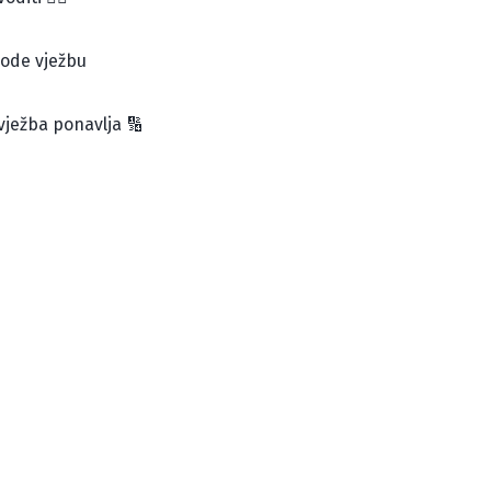
vode vježbu
vježba ponavlja 🔢