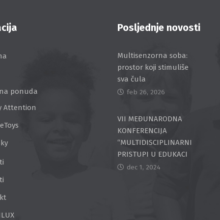
cija
Posljednje novosti
Multisenzorna soba:
na
prostor koji stimuliše
sva čula
na ponuda
feb 26, 2026
y Attention
VII MEĐUNARODNA
ceToys
KONFERENCIJA
“MULTIDISCIPLINARNI
Sky
PRISTUPI U EDUKACI
ti
dec 1, 2024
ti
kt
ILUX