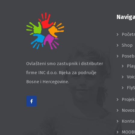
Naviga
Počet
Shop
Poseb
Ovlašteni smo zastupnik i distributer
Pla
firme INC d.o.o. Rijeka za područje
Voi
Bosne i Hercegovine.
Fly
Projek
Novos
Konta
MOOB