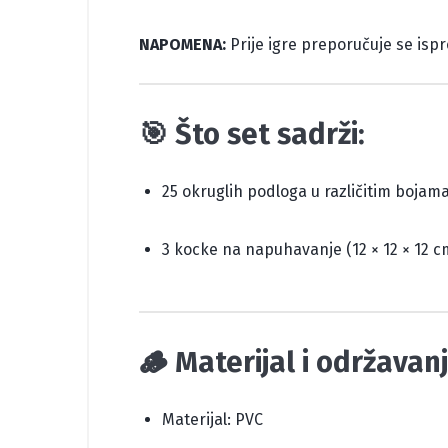
NAPOMENA:
Prije igre preporučuje se isp
🎯 Što set sadrži:
25 okruglih podloga u različitim bojam
3 kocke na napuhavanje (12 × 12 × 12 c
🪵 Materijal i održavan
Materijal: PVC