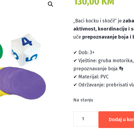
130,00
KM
„Baci kocku i skoči!“ je
zaba
aktivnost, koordinaciju i s
uče
prepoznavanje boja i 
✔ Dob: 3+
✔ Vještine: gruba motorika,
prepoznavanje boja 👣
✔ Materijal: PVC
✔ Održavanje: prebrisati v
Na stanju
BACI
Dodaj u ko
KOCKU
I