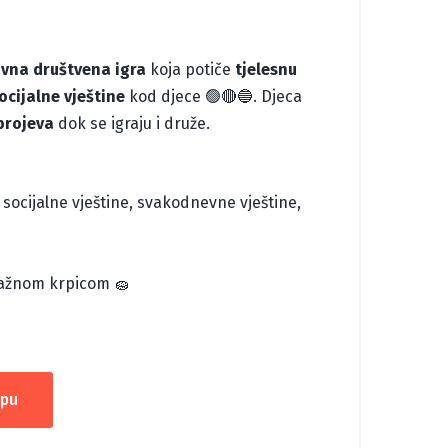
vna društvena igra
koja potiče
tjelesnu
ocijalne vještine
kod djece 🟢🔴🔵. Djeca
brojeva
dok se igraju i druže.
 socijalne vještine, svakodnevne vještine,
lažnom krpicom 🧽
rpu