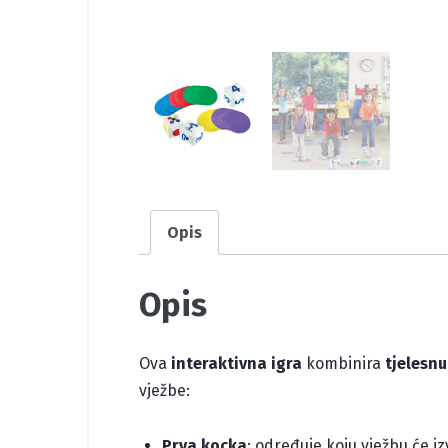
Opis
Opis
Ova
interaktivna igra
kombinira
tjelesnu
vježbe:
Prva kocka
: određuje koju vježbu će izvod