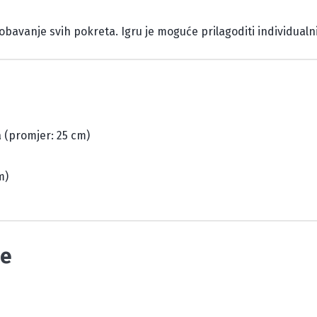
robavanje svih pokreta. Igru je moguće prilagoditi individua
a (promjer: 25 cm)
m)
je