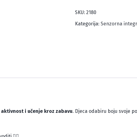
SKOČI
SKU:
2180
količina
Kategorija:
Senzorna integr
 aktivnost i učenje kroz zabavu
. Djeca odabiru boju svoje p
iti 🏋️‍♂️