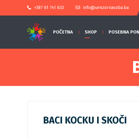
+387 61 741 633
info@senzornasoba.ba
POČETNA
SHOP
POSEBNA PO
BACI KOCKU I SKOČI