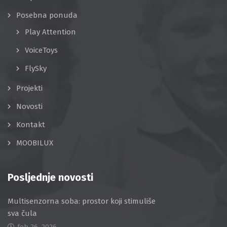
Posebna ponuda
Play Attention
VoiceToys
FlySky
Projekti
Novosti
Kontakt
MOOBILUX
Posljednje novosti
Multisenzorna soba: prostor koji stimuliše
sva čula
feb 26, 2026