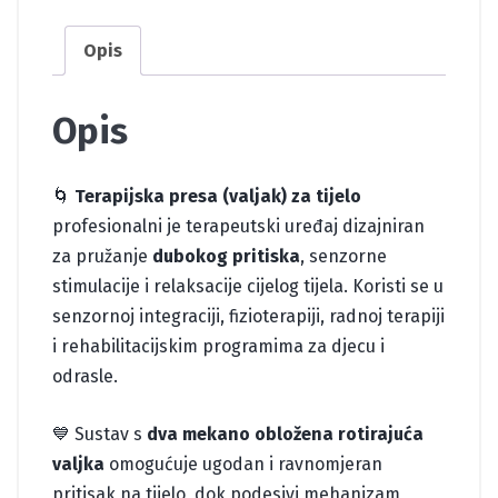
Opis
Opis
🌀
Terapijska presa (valjak) za tijelo
profesionalni je terapeutski uređaj dizajniran
za pružanje
dubokog pritiska
, senzorne
stimulacije i relaksacije cijelog tijela. Koristi se u
senzornoj integraciji, fizioterapiji, radnoj terapiji
i rehabilitacijskim programima za djecu i
odrasle.
💙 Sustav s
dva mekano obložena rotirajuća
valjka
omogućuje ugodan i ravnomjeran
pritisak na tijelo, dok podesivi mehanizam