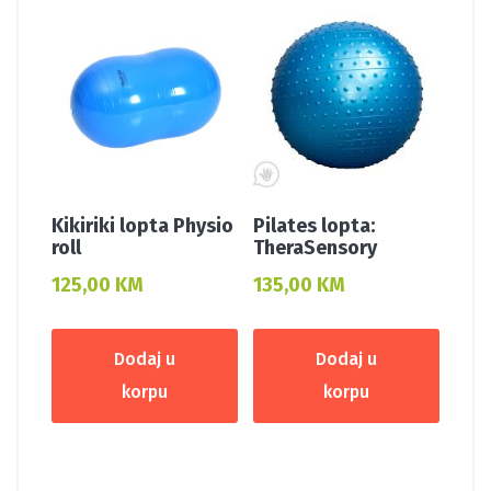
Kikiriki lopta Physio
Pilates lopta:
roll
TheraSensory
125,00
KM
135,00
KM
Dodaj u
Dodaj u
korpu
korpu