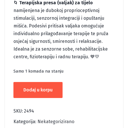
🌀
Terapijska presa (valjak) za tijelo
namijenjena je dubokoj proprioceptivnoj
stimulaciji, senzornoj integraciji i opuštanju
mišića. Podesivi pritisak valjaka omogućuje
individualno prilagođavanje terapije te pruža
osjećaj sigurnosti, smirenosti i relaksacije.
Idealna je za senzorne sobe, rehabilitacijske
centre, fizioterapiju i radnu terapiju. 💙💛
Samo 1 komada na stanju
TERAPIJSKA
Dodaj u korpu
PRESA
-
VALJAK
SKU:
2494
S
Kategorija:
Nekategorizirano
količina