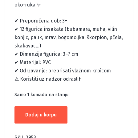
oko-ruka ✨
✔ Preporučena dob: 3+
✔ 12 figurica insekata (bubamara, muha, vilin
konjic, pauk, mrav, bogomoljka, škorpion, pčela,
skakavac…)
✔ Dimenzije figurica: 3–7 cm
✔ Materijal: PVC
✔ Održavanje: prebrisati vlažnom krpicom
⚠ Koristiti uz nadzor odraslih
Samo 1 komada na stanju
INSEKTI
Dodaj u korpu
količina
SKU:
2953