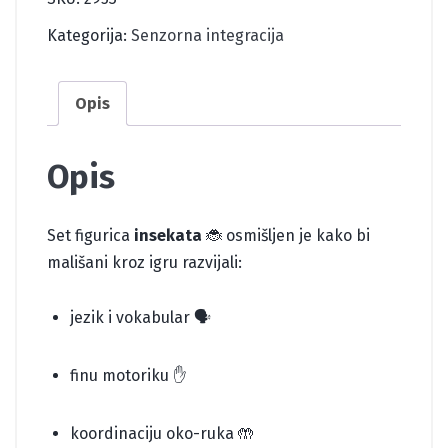
Kategorija:
Senzorna integracija
Opis
Opis
Set figurica
insekata
🐞 osmišljen je kako bi
mališani kroz igru razvijali:
jezik i vokabular 🗣️
finu motoriku ✋
koordinaciju oko-ruka 🤲