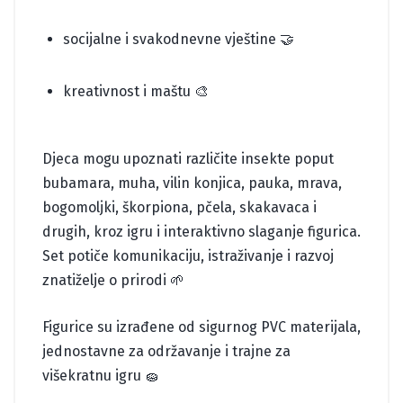
socijalne i svakodnevne vještine 🤝
kreativnost i maštu 🎨
Djeca mogu upoznati različite insekte poput
bubamara, muha, vilin konjica, pauka, mrava,
bogomoljki, škorpiona, pčela, skakavaca i
drugih, kroz igru i interaktivno slaganje figurica.
Set potiče komunikaciju, istraživanje i razvoj
znatiželje o prirodi 🌱
Figurice su izrađene od sigurnog PVC materijala,
jednostavne za održavanje i trajne za
višekratnu igru 🧽