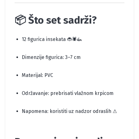
📦 Što set sadrži?
12 figurica insekata 🐞🕷️🦗
Dimenzije figurica: 3–7 cm
Materijal: PVC
Održavanje: prebrisati vlažnom krpicom
Napomena: koristiti uz nadzor odraslih ⚠