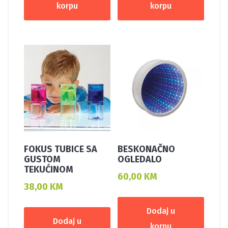
korpu
korpu
FOKUS TUBICE SA
BESKONAČNO
GUSTOM
OGLEDALO
TEKUĆINOM
60,00
KM
38,00
KM
Dodaj u
Dodaj u
korpu