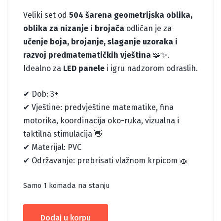
Veliki set od
504 šarena geometrijska oblika,
oblika za nizanje i brojača
odličan je za
učenje boja, brojanje, slaganje uzoraka i
razvoj predmatematičkih vještina
🧩✨.
Idealno za
LED panele
i igru nadzorom odraslih.
✔ Dob: 3+
✔ Vještine: predvještine matematike, fina
motorika, koordinacija oko-ruka, vizualna i
taktilna stimulacija 👋
✔ Materijal: PVC
✔ Održavanje: prebrisati vlažnom krpicom 🧽
Samo 1 komada na stanju
PROZIRNI
Dodaj u korpu