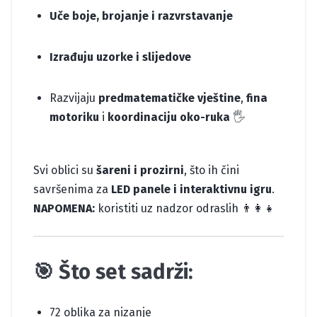
Uče boje, brojanje i razvrstavanje
Izrađuju uzorke i slijedove
Razvijaju
predmatematičke vještine
,
fina
motoriku
i
koordinaciju oko-ruka
🖐️
Svi oblici su
šareni i prozirni
, što ih čini
savršenima za
LED panele i interaktivnu igru
.
NAPOMENA:
koristiti uz nadzor odraslih 👨‍👩‍👧
🎯 Što set sadrži:
72 oblika za nizanje