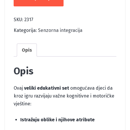
OBLICI
ZA
UČENJE
SKU:
2317
MATEMATIKE
Kategorija:
Senzorna integracija
količina
Opis
Opis
Ovaj
veliki edukativni set
omogućava djeci da
kroz igru razvijaju važne kognitivne i motoričke
vještine:
Istražuju oblike i njihove atribute