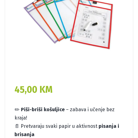
45,00
KM
✏️
Piši-briši košuljice
– zabava i učenje bez
kraja!
📄 Pretvaraju svaki papir u aktivnost
pisanja i
brisanja