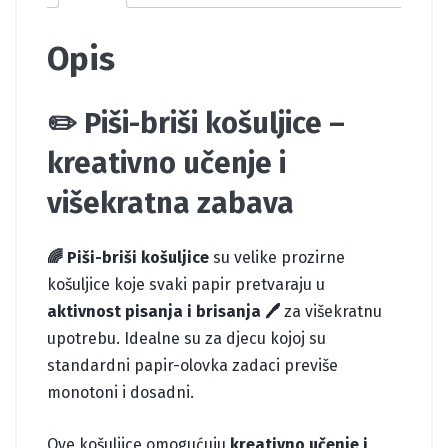
Opis
✏️ Piši-briši košuljice –
kreativno učenje i
višekratna zabava
🌈 Piši-briši košuljice
su velike prozirne
košuljice koje svaki papir pretvaraju u
aktivnost pisanja i brisanja 🖊️
za višekratnu
upotrebu. Idealne su za djecu kojoj su
standardni papir-olovka zadaci previše
monotoni i dosadni.
Ove košuljice omogućuju
kreativno učenje i