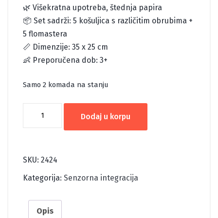
🌿 Višekratna upotreba, štednja papira
📦 Set sadrži: 5 košuljica s različitim obrubima +
5 flomastera
📏 Dimenzije: 35 x 25 cm
👶 Preporučena dob: 3+
Samo 2 komada na stanju
PIŠI-
Dodaj u korpu
BRIŠI
KOŠULJICE
količina
SKU:
2424
Kategorija:
Senzorna integracija
Opis