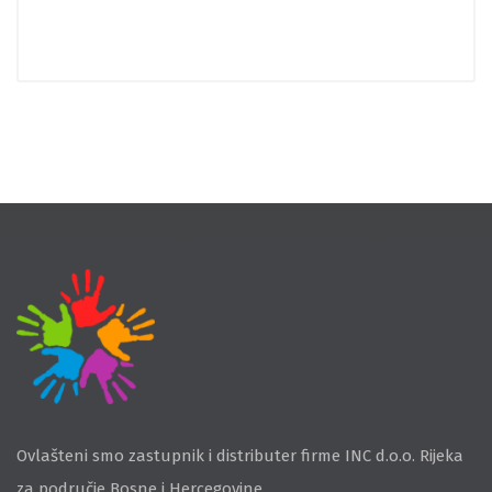
Ovlašteni smo zastupnik i distributer firme INC d.o.o. Rijeka
za područje Bosne i Hercegovine.