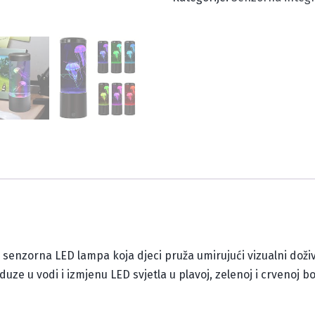
senzorna LED lampa koja djeci pruža umirujući vizualni doživl
uze u vodi i izmjenu LED svjetla u plavoj, zelenoj i crvenoj b