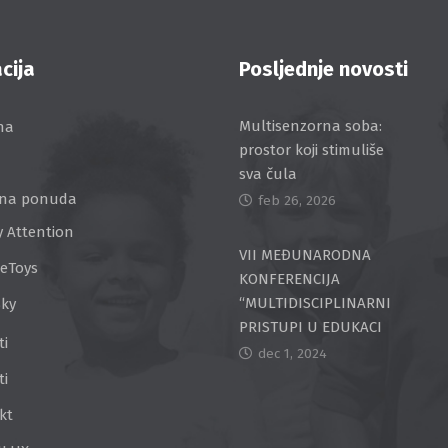
cija
Posljednje novosti
Multisenzorna soba:
na
prostor koji stimuliše
sva čula
na ponuda
feb 26, 2026
y Attention
VII MEĐUNARODNA
ceToys
KONFERENCIJA
“MULTIDISCIPLINARNI
Sky
PRISTUPI U EDUKACI
ti
dec 1, 2024
ti
kt