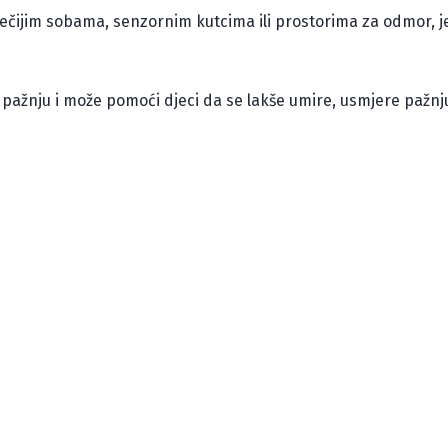
ječijim sobama, senzornim kutcima ili prostorima za odmor, 
i pažnju i može pomoći djeci da se lakše umire, usmjere pažnj