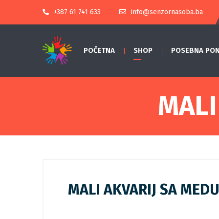
+387 61 741 633
info@senzornasoba.ba
POČETNA
SHOP
POSEBNA PO
MALI
MALI AKVARIJ SA MED