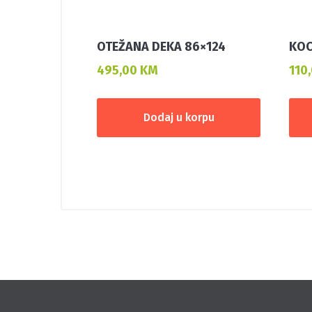
OTEŽANA DEKA 86×124
KOC
495,00
KM
110
Dodaj u korpu