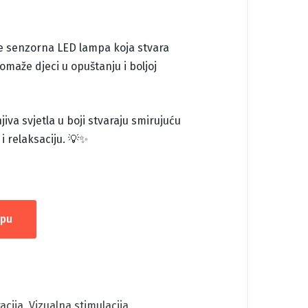
e senzorna LED lampa koja stvara
pomaže djeci u opuštanju i boljoj
iva svjetla u boji stvaraju smirujuću
i relaksaciju. 💡✨
rpu
acija
,
Vizualna stimulacija