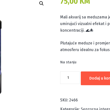
75,00
KM
Mali akvarij sa meduzama j
umirujući vizualni efekat i 
koncentraciji. 🌊🐙
Plutajuće meduze i promjenj
atmosferu idealnu za fokus 
Na stanju
MALI
Dodaj u ko
AKVARIJ
SA
MEDUZAMA
SKU:
2466
količina
Kategorije:
Senzorna integr