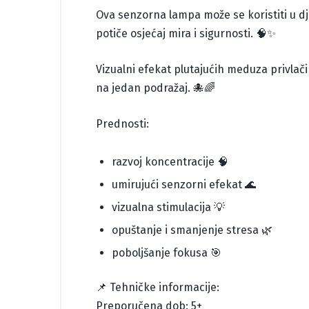
Ova senzorna lampa može se koristiti u d
potiče osjećaj mira i sigurnosti. 🧠✨
Vizualni efekat plutajućih meduza privlač
na jedan podražaj. 🐙🌈
Prednosti:
razvoj koncentracije 🧠
umirujući senzorni efekat 🌊
vizualna stimulacija 💡
opuštanje i smanjenje stresa 🌿
poboljšanje fokusa 🎯
📌 Tehničke informacije:
Preporučena dob: 5+