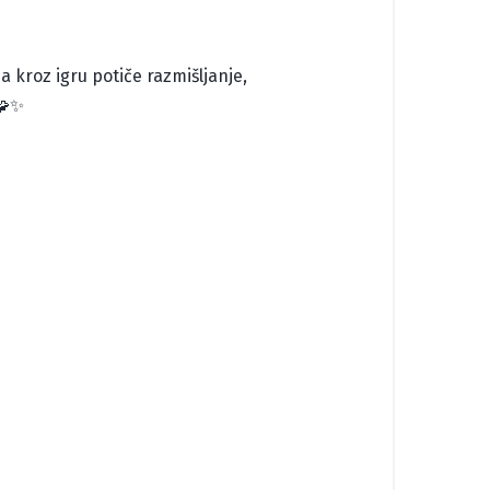
a kroz igru potiče razmišljanje,
🧩✨