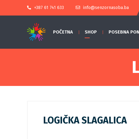
+387 61 741 633
info@senzornasoba.ba
POČETNA
SHOP
POSEBNA PO
LOGIČKA SLAGALICA