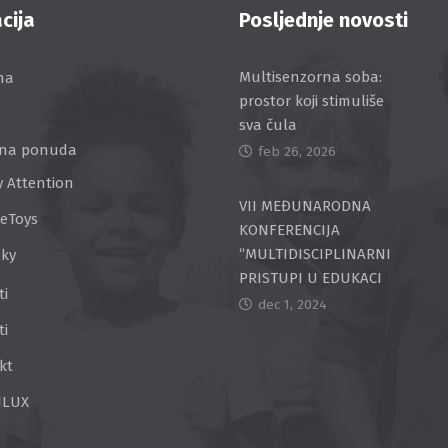
cija
Posljednje novosti
Multisenzorna soba:
na
prostor koji stimuliše
sva čula
na ponuda
feb 26, 2026
y Attention
VII MEĐUNARODNA
ceToys
KONFERENCIJA
“MULTIDISCIPLINARNI
Sky
PRISTUPI U EDUKACI
ti
dec 1, 2024
ti
kt
ILUX