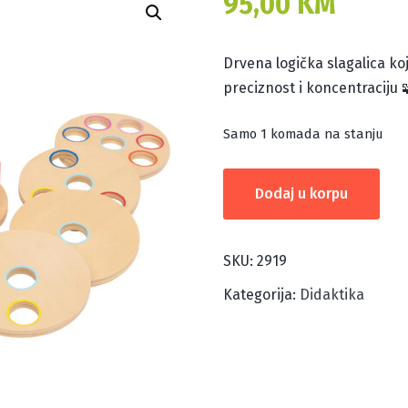
95,00
KM
Drvena logička slagalica koj
preciznost i koncentraciju 
Samo 1 komada na stanju
LOGIČKA
Dodaj u korpu
SLAGALICA
količina
SKU:
2919
Kategorija:
Didaktika