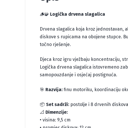
🪵🧩
Logička drvena slagalica
Drvena slagalica koja kroz jednostavan, ali
diskove s rupicama na obojene stupce. Budu
točno rješenje.
Djeca kroz igru vježbaju koncentraciju, st
Logička drvena slagalica istovremeno zaba
samopouzdanje i osjećaj postignuća.
🎯
Razvija:
finu motoriku, koordinaciju oko
📦
Set sadrži:
postolje i 8 drvenih diskova
📐
Dimenzije:
• visina: 9,5 cm
• promjer diskova: 12 cm