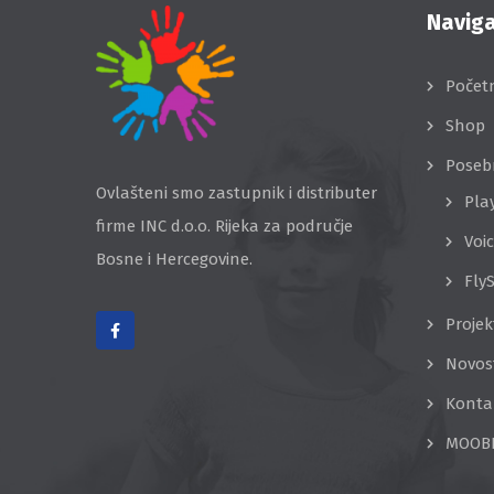
Naviga
Počet
Shop
Poseb
Ovlašteni smo zastupnik i distributer
Pla
firme INC d.o.o. Rijeka za područje
Voi
Bosne i Hercegovine.
Fly
Projek
Novos
Konta
MOOB