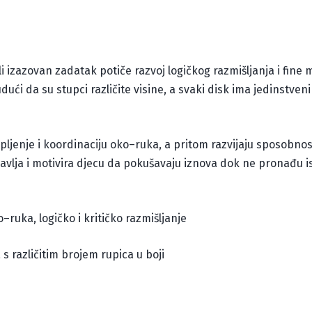
 izazovan zadatak potiče razvoj logičkog razmišljanja i fine mot
ći da su stupci različite visine, a svaki disk ima jedinstven
rpljenje i koordinaciju oko–ruka, a pritom razvijaju sposobnos
vlja i motivira djecu da pokušavaju iznova dok ne pronađu is
–ruka, logičko i kritičko razmišljanje
 s različitim brojem rupica u boji