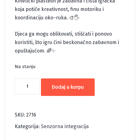
Kinetički plastelin je zabavna i čista igračka
koja potiče kreativnost, finu motoriku i
koordinaciju oko–ruka. 🎨🖐️
Djeca ga mogu oblikovati, stišćati i ponovo
koristiti, što igru čini beskonačno zabavnom i
opuštajućom. 🌈✨
Na stanju
KINETIČKI
Dodaj u korpu
PLASTELIN-
ŽUTA
količina
SKU:
2716
Kategorija:
Senzorna integracija