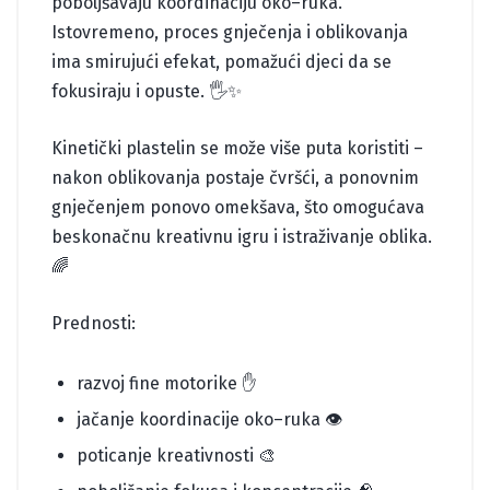
poboljšavaju koordinaciju oko–ruka.
Istovremeno, proces gnječenja i oblikovanja
ima smirujući efekat, pomažući djeci da se
fokusiraju i opuste. 🖐️✨
Kinetički plastelin se može više puta koristiti –
nakon oblikovanja postaje čvršći, a ponovnim
gnječenjem ponovo omekšava, što omogućava
beskonačnu kreativnu igru i istraživanje oblika.
🌈
Prednosti:
razvoj fine motorike ✋
jačanje koordinacije oko–ruka 👁️
poticanje kreativnosti 🎨