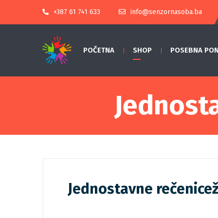
+387 61 741 633
info@senzornasoba.ba
POČETNA
SHOP
POSEBNA PO
Jednosta
Jednostavne rečenicež: 