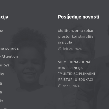
cija
Posljednje novosti
Multisenzorna soba:
na
prostor koji stimuliše
sva čula
na ponuda
feb 26, 2026
y Attention
VII MEĐUNARODNA
ceToys
KONFERENCIJA
“MULTIDISCIPLINARNI
Sky
PRISTUPI U EDUKACI
ti
dec 1, 2024
ti
kt