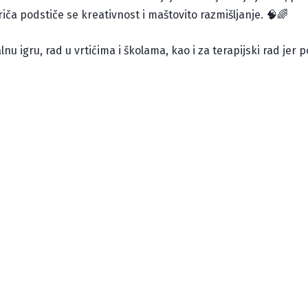
iča podstiče se kreativnost i maštovito razmišljanje. 🧠🌈
lnu igru, rad u vrtićima i školama, kao i za terapijski rad jer