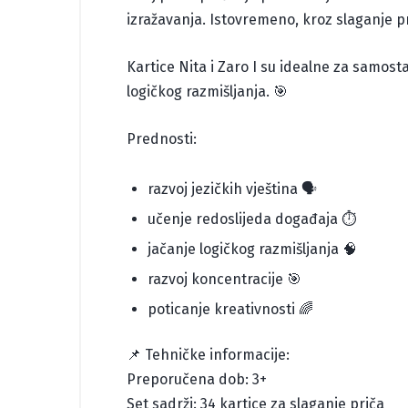
izražavanja. Istovremeno, kroz slaganje pr
Kartice Nita i Zaro I su idealne za samosta
logičkog razmišljanja. 🎯
Prednosti:
razvoj jezičkih vještina 🗣️
učenje redoslijeda događaja ⏱️
jačanje logičkog razmišljanja 🧠
razvoj koncentracije 🎯
poticanje kreativnosti 🌈
📌 Tehničke informacije:
Preporučena dob: 3+
Set sadrži: 34 kartice za slaganje priča