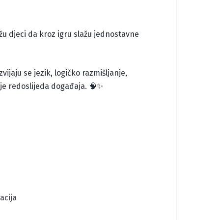
ažu djeci da kroz igru slažu jednostavne
vijaju se jezik, logičko razmišljanje,
nje redoslijeda događaja. 🧠✨
acija