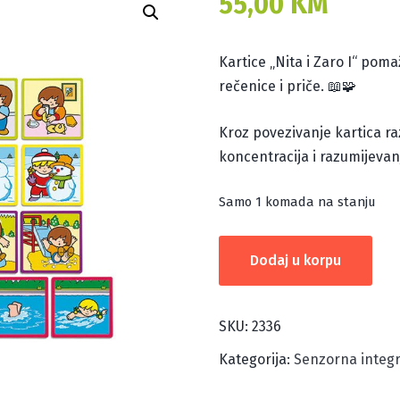
55,00
KM
Kartice „Nita i Zaro I“ pom
rečenice i priče. 📖🧩
Kroz povezivanje kartica raz
koncentracija i razumijeva
Samo 1 komada na stanju
Jednostavne
Dodaj u korpu
rečenicež:
Nita
i
SKU:
2336
Zaro
Kategorija:
Senzorna integr
I
količina