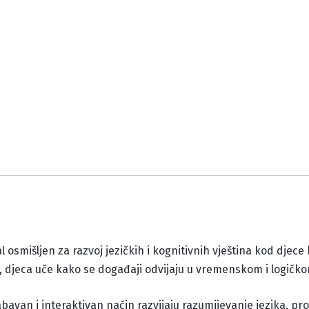
al osmišljen za razvoj jezičkih i kognitivnih vještina kod djece
, djeca uče kako se događaji odvijaju u vremenskom i logičko
avan i interaktivan način razvijaju razumijevanje jezika, pro