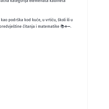
odatna kategorija elemenata kabineta
kao podrška kod kuće, u vrtiću, školi ili u
ti predvještine čitanja i matematike 📚➕➖.