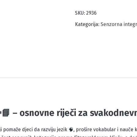
količina
SKU:
2936
Kategorija:
Senzorna integr
️📘 – osnovne riječi za svakodne
ji pomaže djeci da razviju jezik 🧠, prošire vokabular i nauče