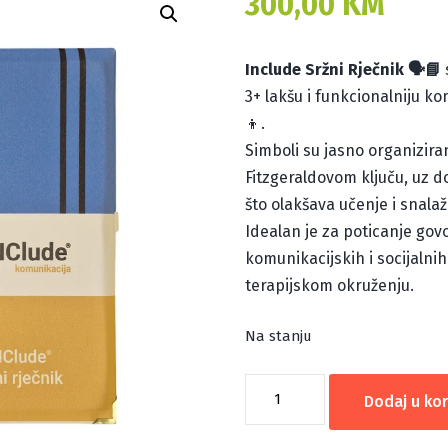
300,00
KM
Include Sržni Rječnik 🗣️📘
3+ lakšu i funkcionalniju k
👦.
Simboli su jasno organizira
Fitzgeraldovom ključu, uz 
što olakšava učenje i snalaž
Idealan je za poticanje gov
komunikacijskih i socijalnih v
terapijskom okruženju.
Na stanju
INCLUDE
Dodaj u ko
SRŽNI
RIJEČNIK