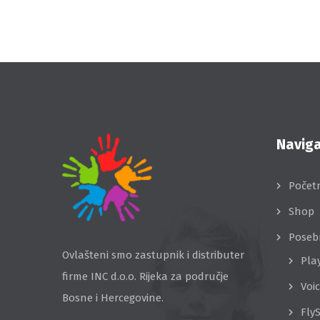
Naviga
Počet
Shop
Poseb
Ovlašteni smo zastupnik i distributer
Pla
firme INC d.o.o. Rijeka za područje
Voi
Bosne i Hercegovine.
Fly