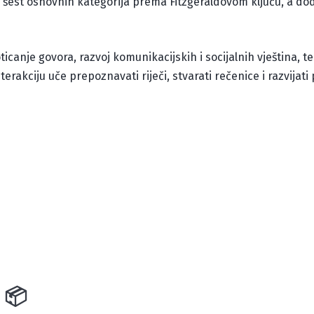
 u šest osnovnih kategorija prema Fitzgeraldovom ključu, a d
icanje govora, razvoj komunikacijskih i socijalnih vještina, te 
terakciju uče prepoznavati riječi, stvarati rečenice i razvija
 📦