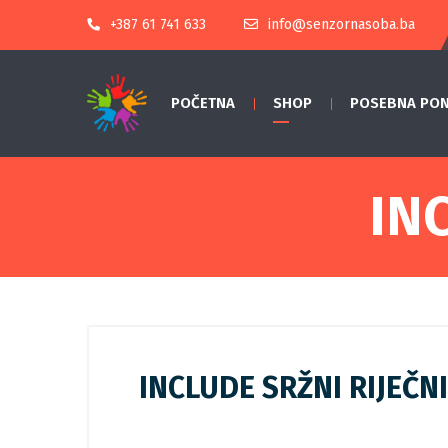
+387 61 741 633
info@senzornasoba.ba
POČETNA
SHOP
POSEBNA PO
IN
INCLUDE SRŽNI RIJEČN