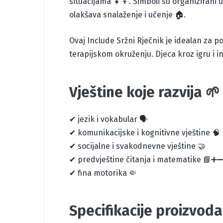
situacijama 👧👦. Simboli su organizirani
olakšava snalaženje i učenje 🏠.
Ovaj Include Sržni Rječnik je idealan za pot
terapijskom okruženju. Djeca kroz igru i in
Vještine koje razvija 🌱
✔ jezik i vokabular 🗣️
✔ komunikacijske i kognitivne vještine 🧠
✔ socijalne i svakodnevne vještine 🤝
✔ predvještine čitanja i matematike 📘➕➖
✔ fina motorika 🤏
Specifikacije proizvoda