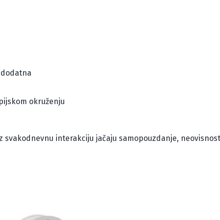
1 dodatna
rapijskom okruženju
oz svakodnevnu interakciju jačaju samopouzdanje, neovisnost 