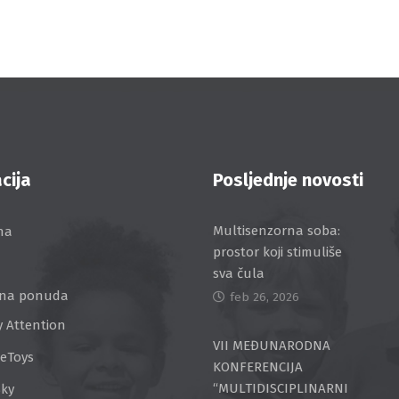
cija
Posljednje novosti
Multisenzorna soba:
na
prostor koji stimuliše
sva čula
na ponuda
feb 26, 2026
y Attention
VII MEĐUNARODNA
ceToys
KONFERENCIJA
“MULTIDISCIPLINARNI
Sky