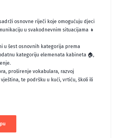
sadrži osnovne riječi koje omogućuju djeci
omunikaciju u svakodnevnim situacijama 👧
ni u šest osnovnih kategorija prema
dodatnu kategoriju elemenata kabineta 🏠,
enje.
ora, proširenje vokabulara, razvoj
ještina, te podršku u kući, vrtiću, školi ili
rpu