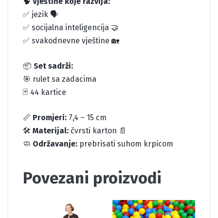
🧠
Vještine koje razvija:
✅ jezik 🗣️
✅ socijalna inteligencija 🤝
✅ svakodnevne vještine 🏡
📦
Set sadrži:
🎯 rulet sa zadacima
🃏 44 kartice
📏
Promjeri:
7,4 – 15 cm
🛠️
Materijal:
čvrsti karton 📄
🧼
Održavanje:
prebrisati suhom krpicom
Povezani proizvodi