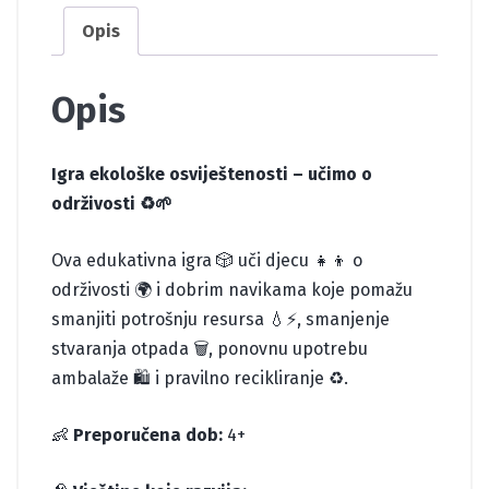
Opis
Opis
Igra ekološke osviještenosti – učimo o
održivosti ♻️🌱
Ova edukativna igra 🎲 uči djecu 👧👦 o
održivosti 🌍 i dobrim navikama koje pomažu
smanjiti potrošnju resursa 💧⚡, smanjenje
stvaranja otpada 🗑️, ponovnu upotrebu
ambalaže 🛍️ i pravilno recikliranje ♻️.
👶
Preporučena dob:
4+