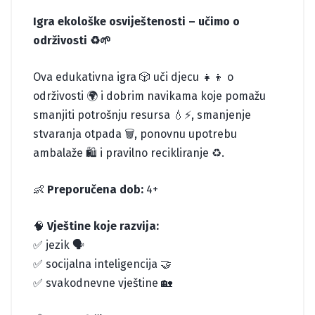
Igra ekološke osviještenosti – učimo o
održivosti ♻️🌱
Ova edukativna igra 🎲 uči djecu 👧👦 o
održivosti 🌍 i dobrim navikama koje pomažu
smanjiti potrošnju resursa 💧⚡, smanjenje
stvaranja otpada 🗑️, ponovnu upotrebu
ambalaže 🛍️ i pravilno recikliranje ♻️.
👶
Preporučena dob:
4+
🧠
Vještine koje razvija:
✅ jezik 🗣️
✅ socijalna inteligencija 🤝
✅ svakodnevne vještine 🏡