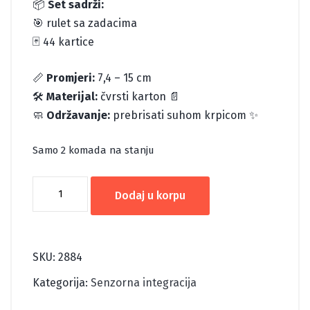
📦
Set sadrži:
🎯 rulet sa zadacima
🃏 44 kartice
📏
Promjeri:
7,4 – 15 cm
🛠️
Materijal:
čvrsti karton 📄
🧼
Održavanje:
prebrisati suhom krpicom ✨
Samo 2 komada na stanju
IGRA
Dodaj u korpu
EKOLOŠKE
OSVIJEŠTENOSTI
količina
SKU:
2884
Kategorija:
Senzorna integracija