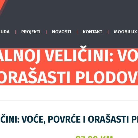
NUDA
PROJEKTI
NOVOSTI
KONTAKT
MOOBILUX
LNOJ VELIČINI: VO
ORAŠASTI PLODOV
ČINI: VOĆE, POVRĆE I ORAŠASTI 