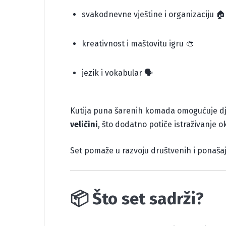
svakodnevne vještine i organizaciju 🏠
kreativnost i maštovitu igru 🎨
jezik i vokabular 🗣️
Kutija puna šarenih komada omogućuje djeci
veličini
, što dodatno potiče istraživanje o
Set pomaže u razvoju društvenih i ponašajni
📦 Što set sadrži?