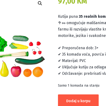
97,00
KM
Kutija puna
35 realnih kom
🥦🥜 omogućuje mališanima d
farmu ili razvijaju vlastite 
motorike, jezika i svakodne
✔ Preporučena dob: 3+
✔ 35 komada voća, povrća i
✔ Materijal: PVC
✔ Uključuje kutiju za odlag
✔ Održavanje: prebrisati 
Samo 1 komada na stanju
HRANA
Dodaj u korpu
U