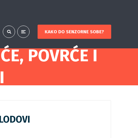
KAKO DO SENZORNE SOBE?
ĆE, POVRĆE I
I
PLODOVI