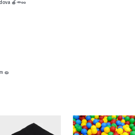
odova 🍎🥕🥜
m 🧽