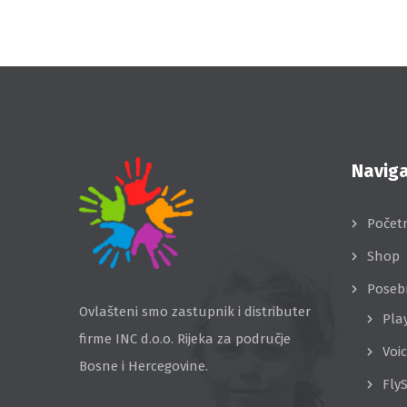
Naviga
Počet
Shop
Poseb
Ovlašteni smo zastupnik i distributer
Pla
firme INC d.o.o. Rijeka za područje
Voi
Bosne i Hercegovine.
Fly