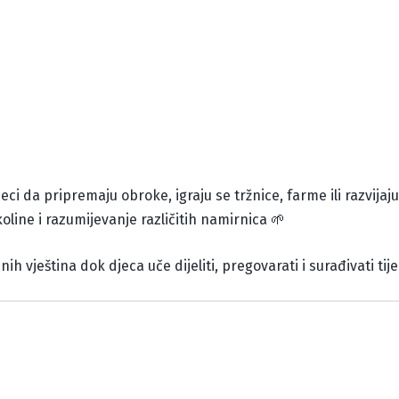
 da pripremaju obroke, igraju se tržnice, farme ili razvijaju 
koline i razumijevanje različitih namirnica 🌱
h vještina dok djeca uče dijeliti, pregovarati i surađivati ti