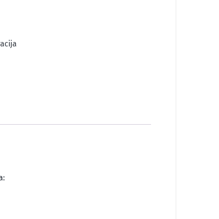
acija
a: