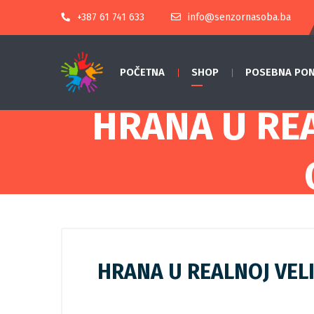
+387 61 741 633
info@senzornasoba.ba
POČETNA
SHOP
POSEBNA PO
HRANA U REA
HRANA U REALNOJ VELI