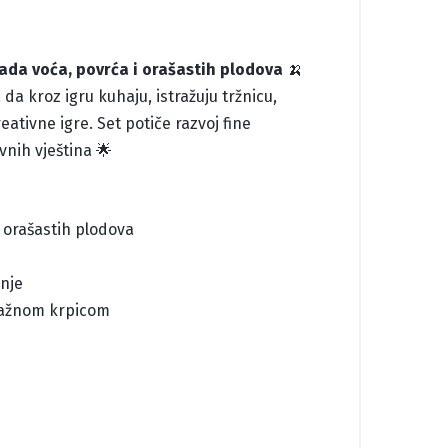
ada voća, povrća i orašastih plodova
🍌
a kroz igru kuhaju, istražuju tržnicu,
kreativne igre. Set potiče razvoj fine
vnih vještina 🌟
 orašastih plodova
anje
vlažnom krpicom