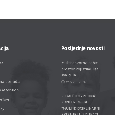
cija
Posljednje novosti
Multisenzorna soba:
na
prostor koji stimuliše
sva čula
na ponuda
feb 26, 2026
y Attention
VII MEĐUNARODNA
ceToys
KONFERENCIJA
“MULTIDISCIPLINARNI
Sky
PRISTUPI U EDUKACI