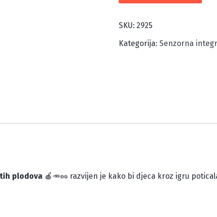
REALNOJ
VELIČINI:
SKU:
2925
VOĆE,
Kategorija:
Senzorna integr
POVRĆE
I
ORAŠASTI
PLODOVI
količina
stih plodova
🍎🥕🥜 razvijen je kako bi djeca kroz igru potical