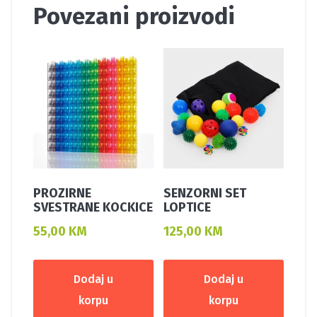
Povezani proizvodi
PROZIRNE
SENZORNI SET
SVESTRANE KOCKICE
LOPTICE
55,00
KM
125,00
KM
Dodaj u
Dodaj u
korpu
korpu