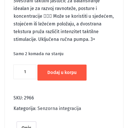
Svestrani taktilni jastučić za balansiranje
idealan je za razvoj ravnoteže, posture i
koncentracije 🧘‍♂️⚖️ Može se koristiti u sjedećem,
stojećem ili ležećem položaju, a dvostrana
tekstura pruža različit intenzitet taktilne
stimulacije. Uključena ručna pumpa. 3+
Samo 2 komada na stanju
BALANSNI
Dodaj u korpu
JASTUČIĆ
SIVI
količina
SKU:
2966
Kategorija:
Senzorna integracija
Opis