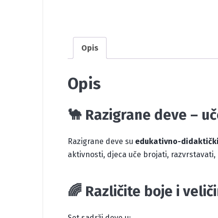
Opis
Opis
🐪 Razigrane deve – uče
Razigrane deve su
edukativno-didaktički
aktivnosti, djeca uče brojati, razvrstavati, 
🌈 Različite boje i velič
Set sadrži deve u: