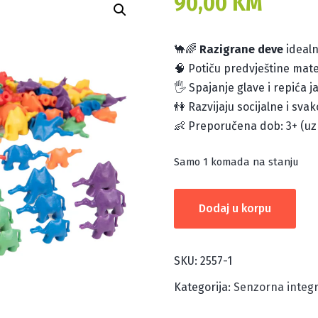
90,00
KM
🐪🌈
Razigrane deve
idealn
🧠 Potiču predvještine mate
🖐️ Spajanje glave i repića 
👫 Razvijaju socijalne i sva
👶 Preporučena dob: 3+ (uz
Samo 1 komada na stanju
RAZIGRANE
Dodaj u korpu
DEVE
količina
SKU:
2557-1
Kategorija:
Senzorna integr