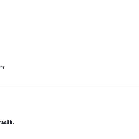
om
raslih
.