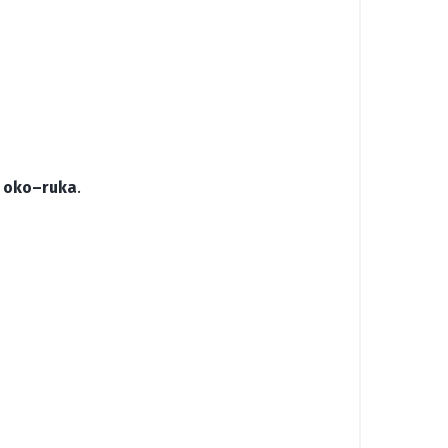
u oko–ruka
.