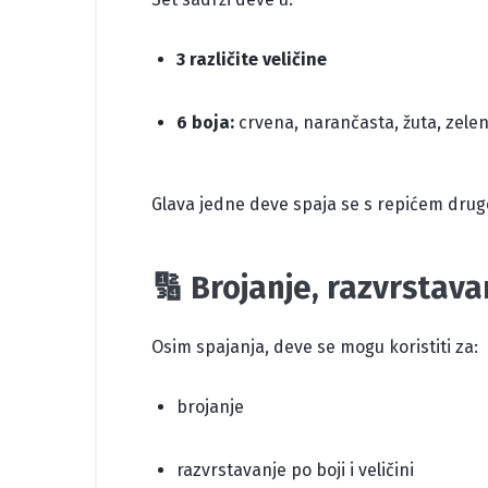
3 različite veličine
6 boja:
crvena, narančasta, žuta, zelena
Glava jedne deve spaja se s repićem druge
🔢 Brojanje, razvrstava
Osim spajanja, deve se mogu koristiti za:
brojanje
razvrstavanje po boji i veličini