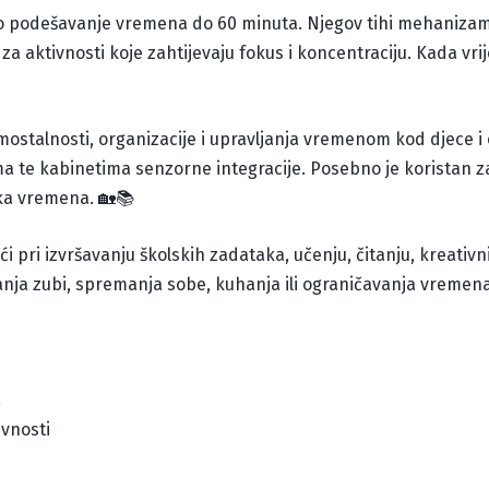
podešavanje vremena do 60 minuta. Njegov tihi mehanizam
za aktivnosti koje zahtijevaju fokus i koncentraciju. Kada vri
samostalnosti, organizacije i upravljanja vremenom kod djece i 
a te kabinetima senzorne integracije. Posebno je koristan 
ka vremena. 🏡📚
i pri izvršavanju školskih zadataka, učenju, čitanju, kreativn
anja zubi, spremanja sobe, kuhanja ili ograničavanja vreme
a
ivnosti