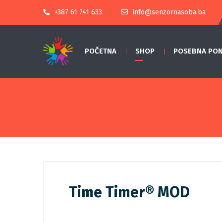
+387 61 741 633
info@senzornasoba.ba
POČETNA
SHOP
POSEBNA PO
Time Timer® MOD