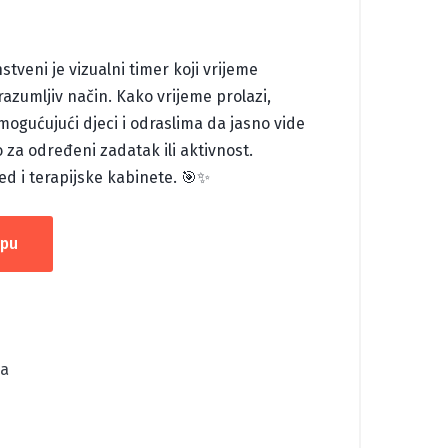
veni je vizualni timer koji vrijeme
razumljiv način. Kako vrijeme prolazi,
mogućujući djeci i odraslima da jasno vide
 za određeni zadatak ili aktivnost.
red i terapijske kabinete. 🎯✨
rpu
ma