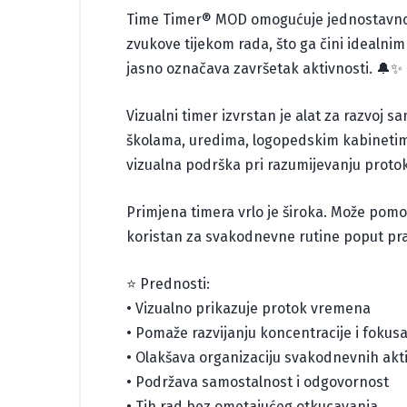
Time Timer® MOD omogućuje jednostavno 
zvukove tijekom rada, što ga čini idealnim 
jasno označava završetak aktivnosti. 🔔✨
Vizualni timer izvrstan je alat za razvoj 
školama, uredima, logopedskim kabinetim
vizualna podrška pri razumijevanju proto
Primjena timera vrlo je široka. Može pomoć
koristan za svakodnevne rutine poput pr
⭐ Prednosti:
• Vizualno prikazuje protok vremena
• Pomaže razvijanju koncentracije i fokus
• Olakšava organizaciju svakodnevnih akt
• Podržava samostalnost i odgovornost
• Tih rad bez ometajućeg otkucavanja