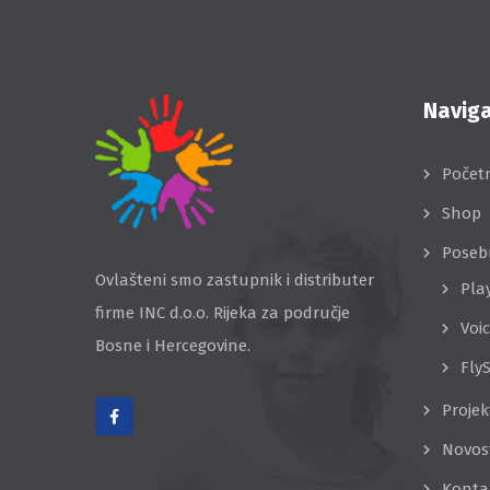
Naviga
Počet
Shop
Poseb
Ovlašteni smo zastupnik i distributer
Pla
firme INC d.o.o. Rijeka za područje
Voi
Bosne i Hercegovine.
Fly
Projek
Novos
Konta