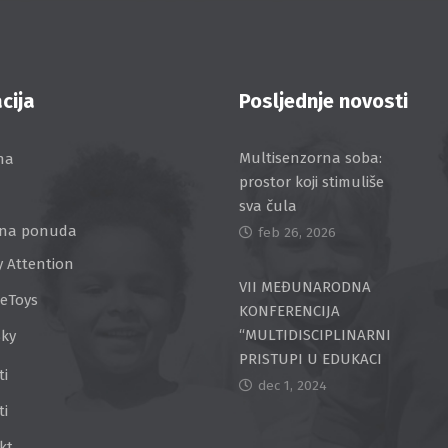
cija
Posljednje novosti
Multisenzorna soba:
na
prostor koji stimuliše
sva čula
na ponuda
feb 26, 2026
y Attention
VII MEĐUNARODNA
ceToys
KONFERENCIJA
“MULTIDISCIPLINARNI
Sky
PRISTUPI U EDUKACI
ti
dec 1, 2024
ti
kt