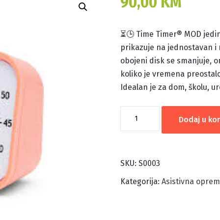
90,00
KM
⏳🕒 Time Timer® MOD jedinst
prikazuje na jednostavan i 
obojeni disk se smanjuje, o
koliko je vremena preostalo
Idealan je za dom, školu, u
Time
Dodaj u ko
Timer®
MOD
količina
SKU:
S0003
Kategorija:
Asistivna opre