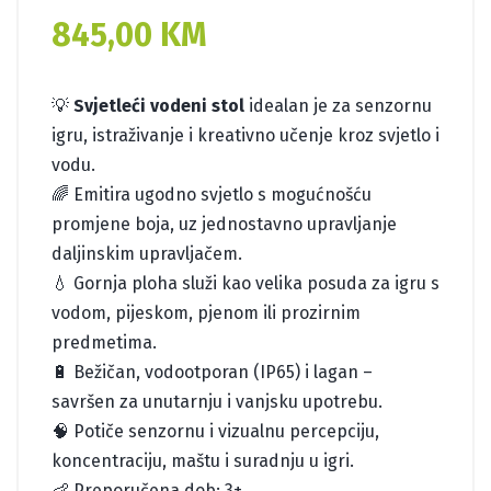
845,00
KM
💡
Svjetleći vodeni stol
idealan je za senzornu
igru, istraživanje i kreativno učenje kroz svjetlo i
vodu.
🌈 Emitira ugodno svjetlo s mogućnošću
promjene boja, uz jednostavno upravljanje
daljinskim upravljačem.
💧 Gornja ploha služi kao velika posuda za igru s
vodom, pijeskom, pjenom ili prozirnim
predmetima.
🔋 Bežičan, vodootporan (IP65) i lagan –
savršen za unutarnju i vanjsku upotrebu.
🧠 Potiče senzornu i vizualnu percepciju,
koncentraciju, maštu i suradnju u igri.
👶 Preporučena dob: 3+