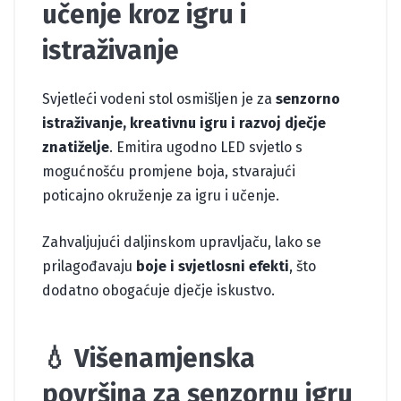
učenje kroz igru i
istraživanje
Svjetleći vodeni stol osmišljen je za
senzorno
istraživanje, kreativnu igru i razvoj dječje
znatiželje
. Emitira ugodno LED svjetlo s
mogućnošću promjene boja, stvarajući
poticajno okruženje za igru i učenje.
Zahvaljujući daljinskom upravljaču, lako se
prilagođavaju
boje i svjetlosni efekti
, što
dodatno obogaćuje dječje iskustvo.
💧 Višenamjenska
površina za senzornu igru