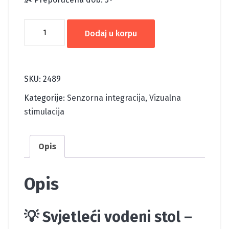
SVJETLEĆI
Dodaj u korpu
VODENI
STOL
količina
SKU:
2489
Kategorije:
Senzorna integracija
,
Vizualna
stimulacija
Opis
Opis
💡 Svjetleći vodeni stol –