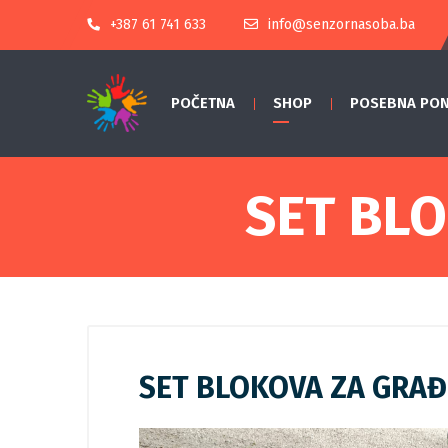
+387 61 741 633
info@senzornasoba.ba
POČETNA
SHOP
POSEBNA PO
SET BL
SET BLOKOVA ZA GRA