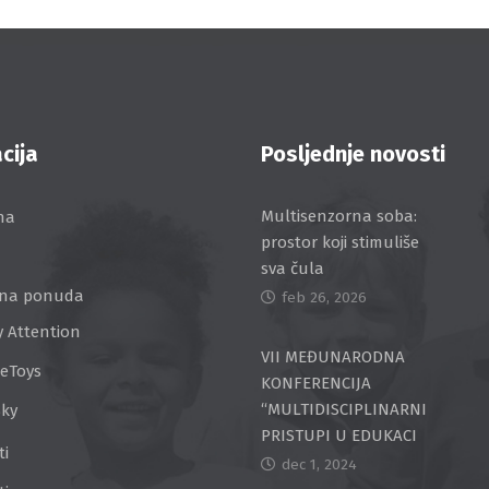
cija
Posljednje novosti
Multisenzorna soba:
na
prostor koji stimuliše
sva čula
na ponuda
feb 26, 2026
y Attention
VII MEĐUNARODNA
ceToys
KONFERENCIJA
“MULTIDISCIPLINARNI
Sky
PRISTUPI U EDUKACI
ti
dec 1, 2024