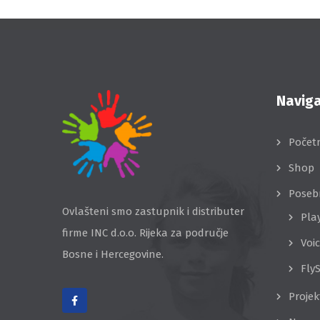
Naviga
Počet
Shop
Poseb
Ovlašteni smo zastupnik i distributer
Pla
firme INC d.o.o. Rijeka za područje
Voi
Bosne i Hercegovine.
Fly
Projek