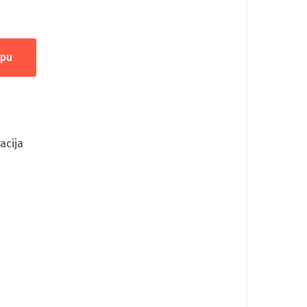
rpu
acija