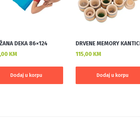
ŽANA DEKA 86×124
DRVENE MEMORY KANTIC
,00
KM
115,00
KM
Dodaj u korpu
Dodaj u korpu