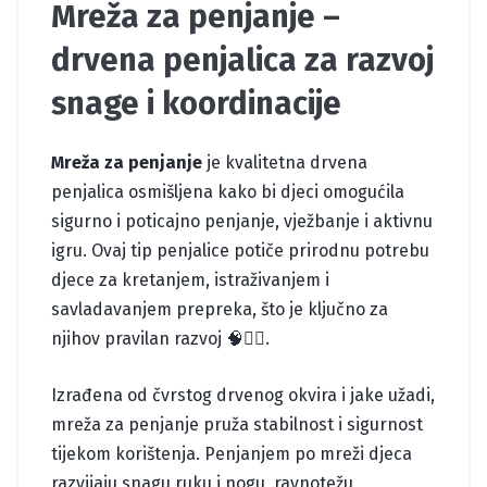
Mreža za penjanje –
drvena penjalica za razvoj
snage i koordinacije
Mreža za penjanje
je kvalitetna drvena
penjalica osmišljena kako bi djeci omogućila
sigurno i poticajno penjanje, vježbanje i aktivnu
igru. Ovaj tip penjalice potiče prirodnu potrebu
djece za kretanjem, istraživanjem i
savladavanjem prepreka, što je ključno za
njihov pravilan razvoj 🧠🧗‍♂️.
Izrađena od čvrstog drvenog okvira i jake užadi,
mreža za penjanje pruža stabilnost i sigurnost
tijekom korištenja. Penjanjem po mreži djeca
razvijaju snagu ruku i nogu, ravnotežu,