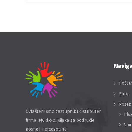
Naviga
Počet
Shop
Poseb
Ovlašteni smo zastupnik i distributer
Pla
firme INC d.o.o. Rijeka za područje
Voi
Bosne i Hercegovine.