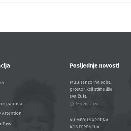
cija
Posljednje novosti
Multisenzorna soba:
na
prostor koji stimuliše
sva čula
na ponuda
feb 26, 2026
y Attention
VII MEĐUNARODNA
ceToys
KONFERENCIJA