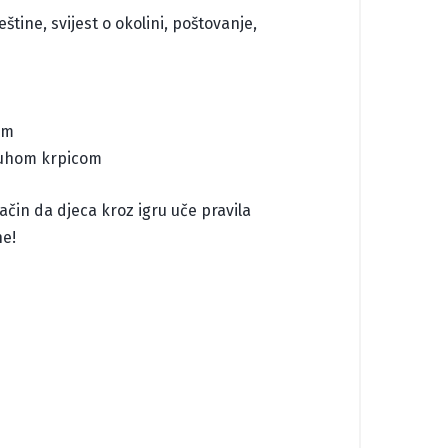
štine, svijest o okolini, poštovanje,
cm
 suhom krpicom
čin da djeca kroz igru uče pravila
ne!