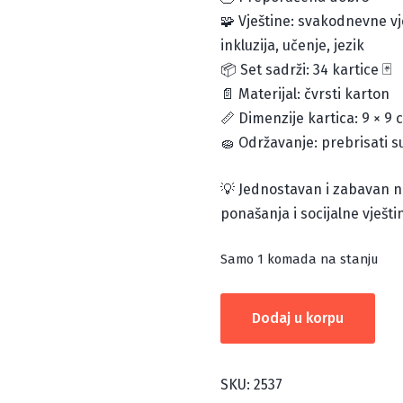
🧩 Vještine: svakodnevne vje
inkluzija, učenje, jezik
📦 Set sadrži: 34 kartice 🃏
📄 Materijal: čvrsti karton
📏 Dimenzije kartica: 9 × 9 
🧽 Održavanje: prebrisati
💡 Jednostavan i zabavan na
ponašanja i socijalne vješti
Samo 1 komada na stanju
LIJEPO
Dodaj u korpu
PONAŠANJE:
OKOLINA
količina
SKU:
2537