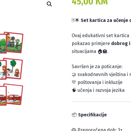
45,00
KM
🃏🌟
Set kartica za učenje
Ovaj edukativni set kartica 
pokazao primjere
dobrog i
situacijama 🏠🏫.
Savršen je za poticanje:
🤝 svakodnevnih vještina i ra
💛 poštovanja i inkluzije
🧠 učenja i razvoja jezika
📦
Specifikacije
🎂 Preporučena dob: 3+