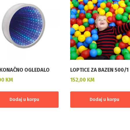
KONAČNO OGLEDALO
LOPTICE ZA BAZEN 500/1
00
KM
152,00
KM
Dodaj u korpu
Dodaj u korpu