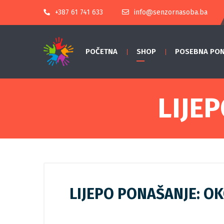
+387 61 741 633
info@senzornasoba.ba
POČETNA
SHOP
POSEBNA PO
LIJE
LIJEPO PONAŠANJE: O