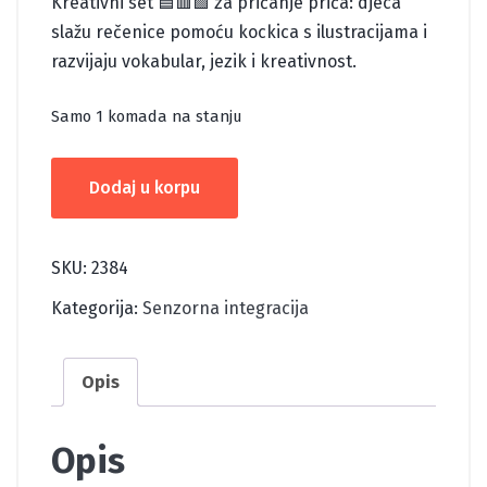
Kreativni set 🟦🟥🟩 za pričanje priča: djeca
slažu rečenice pomoću kockica s ilustracijama i
razvijaju vokabular, jezik i kreativnost.
Samo 1 komada na stanju
KOCKICE
Dodaj u korpu
PRIČALICE
količina
SKU:
2384
Kategorija:
Senzorna integracija
Opis
Opis