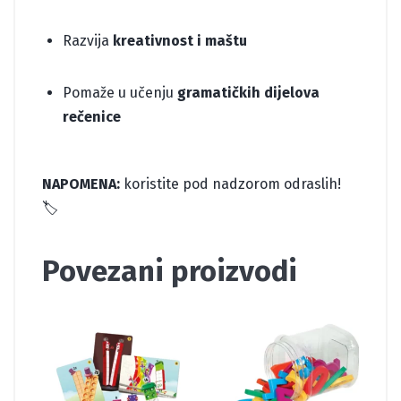
Razvija
kreativnost i maštu
Pomaže u učenju
gramatičkih dijelova
rečenice
NAPOMENA:
koristite pod nadzorom odraslih!
🏷️
Povezani proizvodi