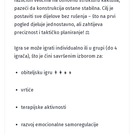
različitih veličina na osnovnu strukturu kaktusa,
pazeći da konstrukcija ostane stabilna. Cilj je
postaviti sve dijelove bez rušenja – što na prvi
pogled djeluje jednostavno, ali zahtijeva
preciznost i taktičko planiranje! ⚖️
Igra se može igrati individualno ili u grupi (do 4
igrača), što je čini savršenim izborom za:
obiteljsku igru 👨‍👩‍👧‍👦
vrtiće
terapijske aktivnosti
razvoj emocionalne samoregulacije