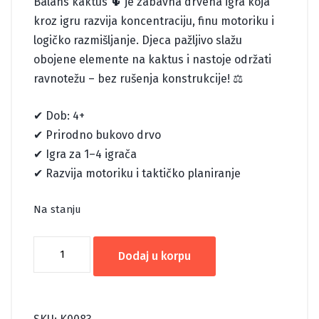
Balans kaktus 🌵 je zabavna drvena igra koja
kroz igru razvija koncentraciju, finu motoriku i
logičko razmišljanje. Djeca pažljivo slažu
obojene elemente na kaktus i nastoje održati
ravnotežu – bez rušenja konstrukcije! ⚖️
✔ Dob: 4+
✔ Prirodno bukovo drvo
✔ Igra za 1–4 igrača
✔ Razvija motoriku i taktičko planiranje
Na stanju
KAKTUS
Dodaj u korpu
BALANS
količina