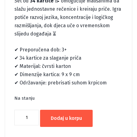
Set od
34 kartice
📝 omogućuje mališanima da
slažu jednostavne rečenice i kreiraju priče. Igra
potiče razvoj jezika, koncentracije i logičkog
razmišljanja, dok djeca uče o vremenskom
slijedu događaja ⏳
✔ Preporučena dob: 3+
✔ 34 kartice za slaganje priča
✔ Materijal: čvrsti karton
✔ Dimenzije kartica: 9 x 9 cm
✔ Održavanje: prebrisati suhom krpicom
Na stanju
JEDNOSTAVNE
Dodaj u korpu
REČENICE
1