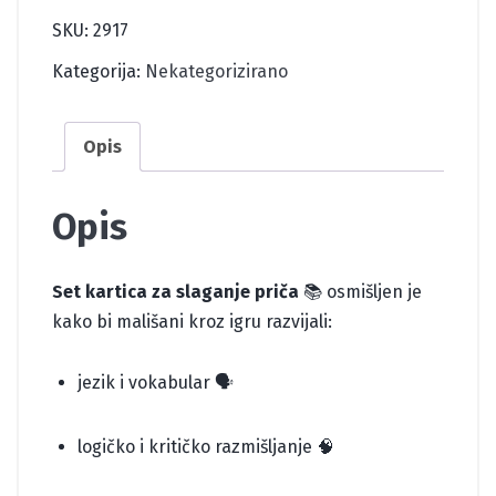
količina
SKU:
2917
Kategorija:
Nekategorizirano
Opis
Opis
Set kartica za slaganje priča
📚 osmišljen je
kako bi mališani kroz igru razvijali:
jezik i vokabular 🗣️
logičko i kritičko razmišljanje 🧠