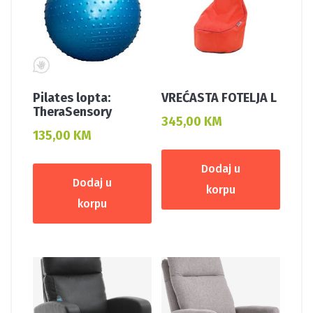
Pilates lopta:
VREĆASTA FOTELJA L
TheraSensory
345,00
KM
135,00
KM
Dodaj u
Dodaj u
korpu
korpu