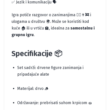
✅ Jezik i komunikaciju 🗣️
Igra potiče razgovor o zanimanjima 👩‍⚕️👨‍🚒 i
ulogama u društvu 🌍. Može se koristiti kod
kuće 🏠 ili u vrtiću 🏫, idealna za
samostalnu i
grupnu igru
.
Specifikacije 📦
Set sadrži: drvene figure zanimanja i
pripadajuće alate
Materijal: drvo 🪵
Održavanje: prebrisati suhom krpicom 🧽