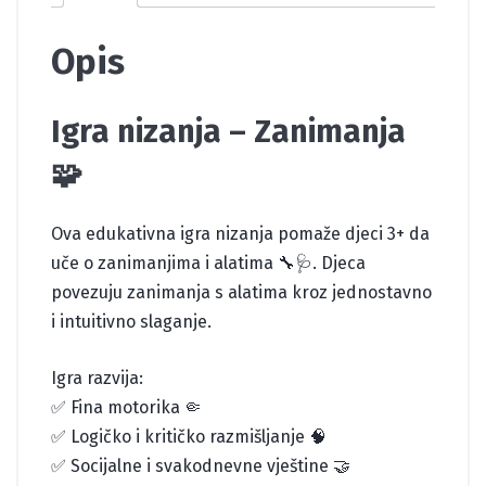
Opis
Igra nizanja – Zanimanja
🧩
Ova edukativna igra nizanja pomaže djeci 3+ da
uče o zanimanjima i alatima 🔧🩺. Djeca
povezuju zanimanja s alatima kroz jednostavno
i intuitivno slaganje.
Igra razvija:
✅ Fina motorika 🤏
✅ Logičko i kritičko razmišljanje 🧠
✅ Socijalne i svakodnevne vještine 🤝