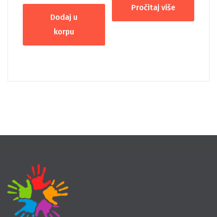
Pročitaj više
Dodaj u
korpu