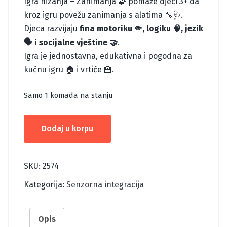
Igra nizanja – Zanimanja 🧩 pomaže djeci 3+ da
kroz igru povežu zanimanja s alatima 🔧🩺.
Djeca razvijaju
fina motoriku 🤏, logiku 🧠, jezik
🗣️ i socijalne vještine 🤝
.
Igra je jednostavna, edukativna i pogodna za
kućnu igru 🏠 i vrtiće 🏫.
Samo 1 komada na stanju
IGRA
Dodaj u korpu
NIZANJA-
ZANIMANJA
količina
SKU:
2574
Kategorija:
Senzorna integracija
Opis