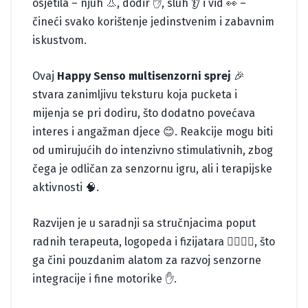
osjetila – njuh 👃, dodir ✋, sluh 👂 i vid 👀 –
čineći svako korištenje jedinstvenim i zabavnim
iskustvom.
Ovaj
Happy Senso multisenzorni sprej
🎉
stvara zanimljivu teksturu koja pucketa i
mijenja se pri dodiru, što dodatno povećava
interes i angažman djece 😊. Reakcije mogu biti
od umirujućih do intenzivno stimulativnih, zbog
čega je odličan za senzornu igru, ali i terapijske
aktivnosti 🧠.
Razvijen je u saradnji sa stručnjacima poput
radnih terapeuta, logopeda i fizijatara 👩‍⚕️👨‍⚕️, što
ga čini pouzdanim alatom za razvoj senzorne
integracije i fine motorike ✋.