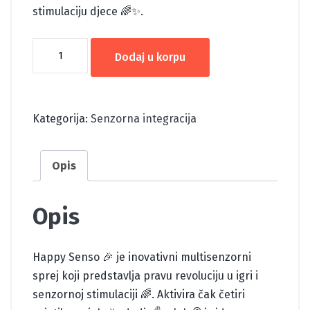
stimulaciju djece 🌈✨.
HAPPY
Dodaj u korpu
SENSO
SPREJ
U
Kategorija:
Senzorna integracija
BOJI-
PASSION
količina
Opis
Opis
Happy Senso 🎉 je inovativni multisenzorni
sprej koji predstavlja pravu revoluciju u igri i
senzornoj stimulaciji 🌈. Aktivira čak četiri