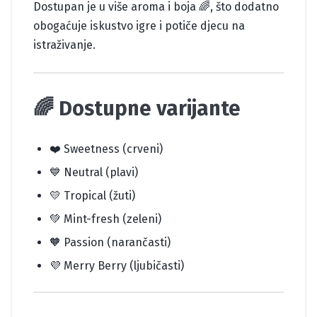
Dostupan je u više aroma i boja 🌈, što dodatno
obogaćuje iskustvo igre i potiče djecu na
istraživanje.
🌈
Dostupne varijante
❤️ Sweetness (crveni)
💙 Neutral (plavi)
💛 Tropical (žuti)
💚 Mint-fresh (zeleni)
🧡 Passion (narančasti)
💜 Merry Berry (ljubičasti)