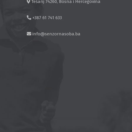
Tešanj 74260, Bosna i Hercegovina
+387 61 741 633
info@senzornasoba.ba