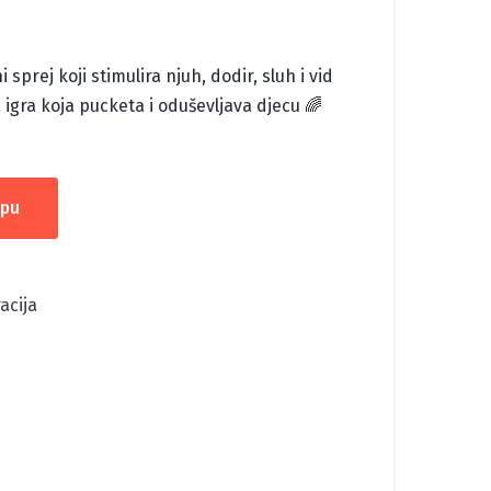
sprej koji stimulira njuh, dodir, sluh i vid
igra koja pucketa i oduševljava djecu 🌈
rpu
acija