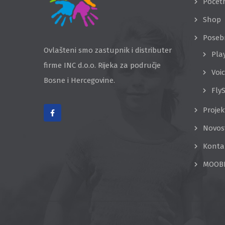
Počet
Shop
Poseb
Ovlašteni smo zastupnik i distributer
Pla
firme INC d.o.o. Rijeka za područje
Voi
Bosne i Hercegovine.
Fly
Projek
Novos
Konta
MOOB