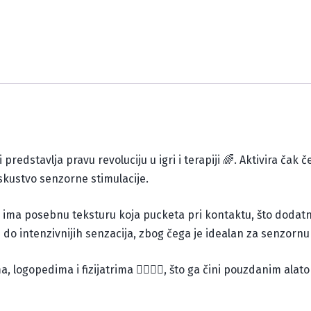
edstavlja pravu revoluciju u igri i terapiji 🌈. Aktivira čak četi
iskustvo senzorne stimulacije.
 ima posebnu teksturu koja pucketa pri kontaktu, što dodat
 do intenzivnijih senzacija, zbog čega je idealan za senzornu 
, logopedima i fizijatrima 👩‍⚕️👨‍⚕️, što ga čini pouzdanim ala