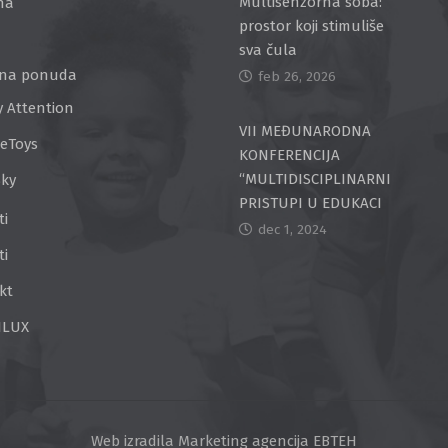
Multisenzorna soba:
na
prostor koji stimuliše
sva čula
na ponuda
feb 26, 2026
y Attention
VII MEĐUNARODNA
ceToys
KONFERENCIJA
“MULTIDISCIPLINARNI
Sky
PRISTUPI U EDUKACI
ti
dec 1, 2024
ti
kt
ILUX
Web izradila
Marketing agencija EBTEH