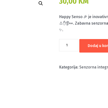
30,00
KM
Happy Senso 🎉 je inovativni 
👃✋👂👀. Zabavna senzorna 
✨.
HAPPY
Dodaj u ko
SENSO
SPREJ-
MERRY
Kategorija:
Senzorna integr
BERRY
količina