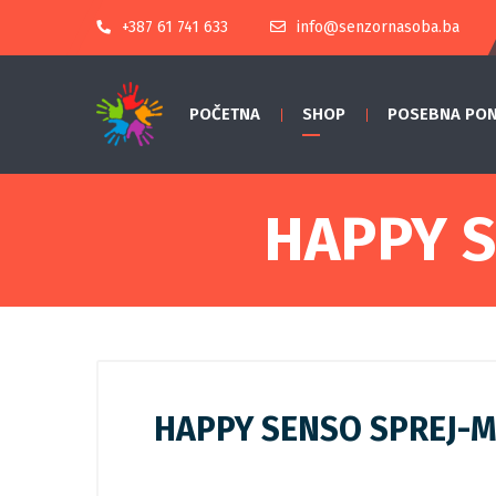
+387 61 741 633
info@senzornasoba.ba
POČETNA
SHOP
POSEBNA PO
HAPPY S
HAPPY SENSO SPREJ-