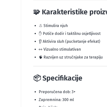
🧩
Karakteristike proi
👃 Stimulira njuh
✋ Potiče dodir i taktilnu osjetljivost
👂 Aktivira sluh (pucketanje efekat)
👀 Vizualno stimulativan
🧠 Razvijen uz stručnjake za terapiju
📦
Specifikacije
Preporučena dob: 3+
Zapremnina: 300 ml