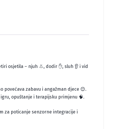
ri osjetila – njuh 👃, dodir ✋, sluh 👂 i vid
no povećava zabavu i angažman djece 😊.
igru, opuštanje i terapijsku primjenu 🧠.
tom za poticanje senzorne integracije i